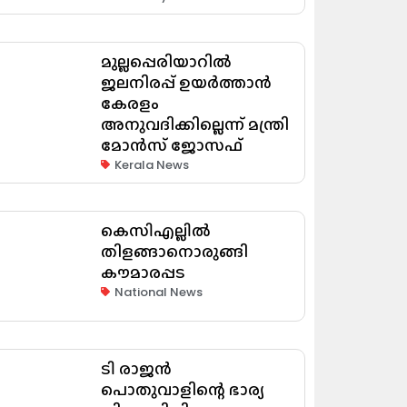
മുല്ലപ്പെരിയാറിൽ
ജലനിരപ്പ് ഉയർത്താൻ
കേരളം
അനുവദിക്കില്ലെന്ന് മന്ത്രി
മോൻസ് ജോസഫ്
Kerala News
കെസിഎല്ലിൽ
തിളങ്ങാനൊരുങ്ങി
കൗമാരപ്പട
National News
ടി രാജൻ
പൊതുവാളിന്റെ ഭാര്യ