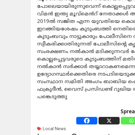
പോലെയായിരുന്നുവെന്ന് കൊല്ലപ്പെട്
വിമൻ ഇന്ത്യ മൂവ്മെൻറ് നേതാക്കൾ ആ
2019ൽ സജിത എന്ന യുവതിയെ കൊലപ്പ
ഇറങ്ങിയശേഷം കുടുംബത്തി നെതിരെ 
കുടുംബവും നാട്ടുകാരും പോലീസിനെ അ
സ്വീകരിക്കാതിരുന്നത് പോലീസിന്റെ 
സംരക്ഷണം നൽകാൻ മടിക്കുന്നവർ പോ
കൊല്ലപ്പെട്ടവരുടെ കുടുംബത്തിന്
നൽകാൻ സർക്കാർ തയ്യാറാകണമെന്നു
ഉദ്യോഗസ്ഥർക്കെതിരെ നടപടിയെടുക്ക
സംസ്ഥാന സമിതി അംഗം ബാബിയ ഷെരീഫ്
ഫക്രുദീൻ, വൈസ് പ്രസിഡണ്ട് റുഖിയ അ
പങ്കെടുത്തു
Spre
Local News