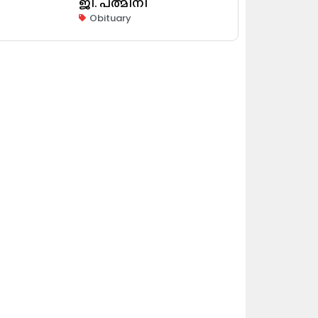
ജി. പത്മിനി
Obituary