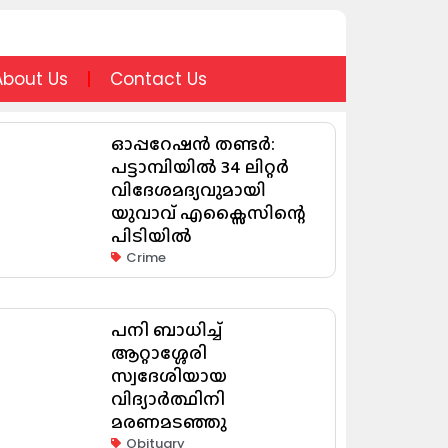
About Us
Contact Us
ഓപ്പറേഷൻ തണ്ടർ:
പട്ടാമ്പിയിൽ 34 ലിറ്റർ
വിദേശമദ്യവുമായി
യുവാവ് എക്സൈസിന്റെ
പിടിയിൽ
Crime
പനി ബാധിച്ച്
ആറ്റാശ്ശേരി
സ്വദേശിയായ
വിദ്യാർത്ഥിനി
മരണമടഞ്ഞു
Obituary