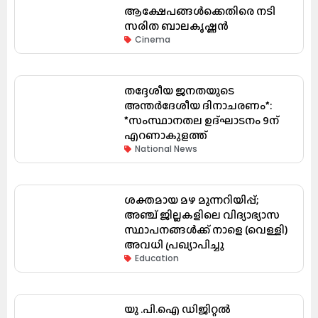
ആക്ഷേപങ്ങൾക്കെതിരെ നടി
സരിത ബാലകൃഷ്ണൻ
Cinema
തദ്ദേശീയ ജനതയുടെ
അന്തർദേശീയ ദിനാചരണം*:
*സംസ്ഥാനതല ഉദ്ഘാടനം 9ന്
എറണാകുളത്ത്
National News
ശക്തമായ മഴ മുന്നറിയിപ്പ്;
അഞ്ച് ജില്ലകളിലെ വിദ്യാഭ്യാസ
സ്ഥാപനങ്ങൾക്ക് നാളെ (വെള്ളി)
അവധി പ്രഖ്യാപിച്ചു
Education
യു .പി.ഐ ഡിജിറ്റൽ