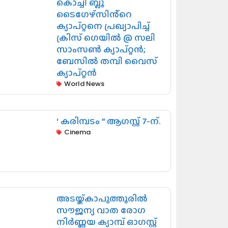
കൊച്ചി ബ്ലൂ
ടൈഗേഴ്സിൻ്റെ
ക്യാപ്റ്റനെ പ്രഖ്യാപിച്ച്
ക്രിസ് ഗെയിൽ @ സലി
സാംസൺ ക്യാപ്റ്റൻ;
ബേസിൽ തമ്പി വൈസ്
ക്യാപ്റ്റൻ
World News
‘ കരിമ്പടം ” ആഗസ്റ്റ് 7-ന്.
Cinema
അടയ്ക്കാപുത്തൂരിൽ
സൗജന്യ വാത രോഗ
നിർണ്ണയ ക്യാമ്പ് ഓഗസ്റ്റ്