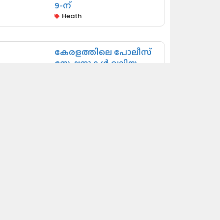
9-ന്
Heath
കേരളത്തിലെ പോലീസ്
സ്റ്റേഷനുകൾ വലിയ
മാറ്റത്തിലേക്ക്..
ആഭ്യന്തരമന്ത്രി രമേശ്
ചെന്നിത്തല
Kerala News