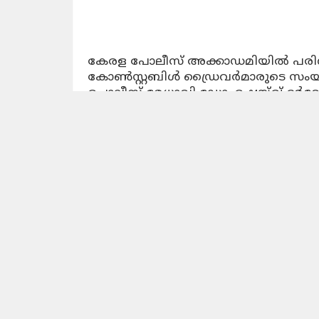
കേരള പോലീസ് അക്കാഡമിയില്‍ പരിശീ
കോണ്‍സ്റ്റബിള്‍ ഡ്രൈവര്‍മാരുടെ സം
പൊലീസ് മേധാവി ഡോ. ഷെയ്ഖ് ദര്‍വ
സ്വീകരിച്ചു. മാറുന്ന കാലത്തിനനുസ
പരിശീലിക്കാനും ഉള്‍കൊള്ളാനും പുത
സേനാംഗങ്ങളെ അഭിസംബോധന ചെയ്ത
ഇന്ന് രാവിലെ 8.30ന് തൃശ്ശൂര്‍ ഐ.ആര്‍
മലപ്പുറം എം.എസ്.പി ബറ്റാലിയനില്‍ ന
നിന്ന് 43 പേരും കെ.എ.പി ഒന്ന്, രണ്ടു, 
യഥാക്രമം 14, 12, 32, 15, 13 സേനാം
അണിനിരന്നത്. ആറുമാസത്തെ അടിസ്
ഇവര്‍ കേരള പോലീസിന്‍റെ ഭാഗമാകുന്ന
സ്ത്രീ-പുരുഷ വേര്‍തിരിവ് ഒഴിവാക്ക
ഏറ്റുചൊല്ലിയാണ് പുതിയ റിക്രൂട്ടുകള
പരേഡ് കമാന്‍റ് വിഷ്ണു മഹേന്ദ്രയും,