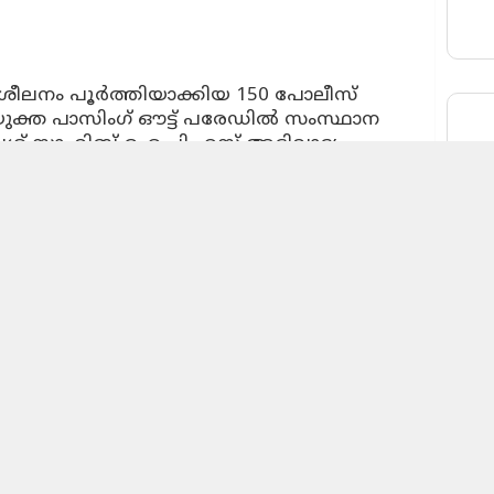
ലനം പൂര്‍ത്തിയാക്കിയ 150 പോലീസ്
യുക്ത പാസിംഗ് ഔട്ട് പരേഡില്‍ സംസ്ഥാന
േശ് സാഹിബ് ഐ.പി.എസ് അഭിവാദ്യം
ൃതമായ ആധുനിക സാങ്കേതിക വിദ്യകള്‍
ിയ സേനാംഗങ്ങള്‍ പര്യാപ്തരാകണം എന്ന്
് അദ്ദേഹം പറഞ്ഞു.
.ബി പരേഡ് ഗ്രൗണ്ടില്‍ നടന്ന ചടങ്ങില്‍
ിന്ന് 21 പേരും എസ്.എ.പി ബറ്റാലിയനില്‍
മൂന്ന്, നാല്, അഞ്ച് ബറ്റാലിയനുകളില്‍ നിന്ന്
ഗങ്ങളുമാണ് സംയുക്ത പരേഡില്‍
ഥാനപരിശീലനം പൂര്‍ത്തിയാക്കിയാണ്
ത്.
ിക്കൊണ്ടുള്ള പ്രതിജ്ഞാവാചകം
്‍ സേനാംഗങ്ങളായത്.
 നബീല്‍ ഷാ എസ് പരേഡിന്‍റെ സെക്കന്‍ഡ്