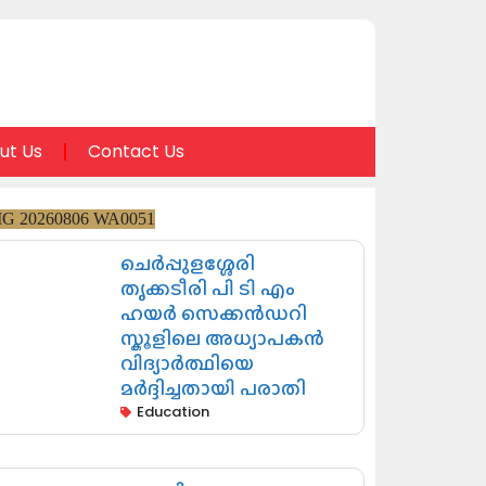
ut Us
Contact Us
ചെർപ്പുളശ്ശേരി
തൃക്കടീരി പി ടി എം
ഹയർ സെക്കൻഡറി
സ്കൂളിലെ അധ്യാപകൻ
വിദ്യാർത്ഥിയെ
മർദ്ദിച്ചതായി പരാതി
Education