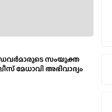
്രൈവര്‍മാരുടെ സംയുക്ത
ീസ് മേധാവി അഭിവാദ്യം