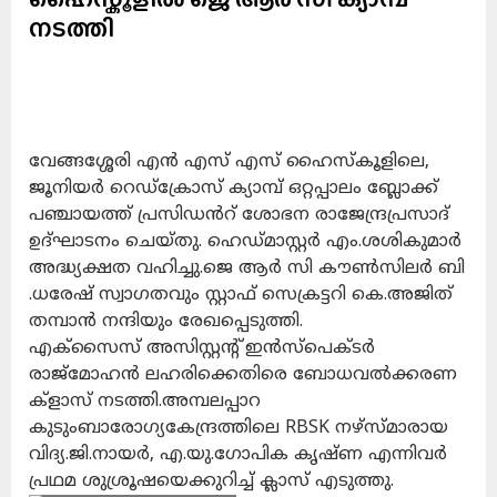
നടത്തി
വേങ്ങശ്ശേരി എൻ എസ് എസ് ഹൈസ്കൂളിലെ,
ജൂനിയർ റെഡ്ക്രോസ് ക്യാമ്പ് ഒറ്റപ്പാലം ബ്ലോക്ക്
പഞ്ചായത്ത് പ്രസിഡൻറ് ശോഭന രാജേന്ദ്രപ്രസാദ്
ഉദ്ഘാടനം ചെയ്തു. ഹെഡ്മാസ്റ്റർ എം.ശശികുമാർ
അദ്ധ്യക്ഷത വഹിച്ചു.ജെ ആർ സി കൗൺസിലർ ബി
.ധരേഷ് സ്വാഗതവും സ്റ്റാഫ് സെക്രട്ടറി കെ.അജിത്
തമ്പാൻ നന്ദിയും രേഖപ്പെടുത്തി.
എക്സൈസ് അസിസ്റ്റൻ്റ് ഇൻസ്പെക്ടർ
രാജ്മോഹൻ ലഹരിക്കെതിരെ ബോധവൽക്കരണ
ക്ളാസ് നടത്തി.അമ്പലപ്പാറ
കുടുംബാരോഗ്യകേന്ദ്രത്തിലെ RBSK നഴ്സ്മാരായ
വിദ്യ.ജി.നായർ, എ.യു.ഗോപിക കൃഷ്ണ എന്നിവർ
പ്രഥമ ശുശ്രൂഷയെക്കുറിച്ച് ക്ലാസ് എടുത്തു.