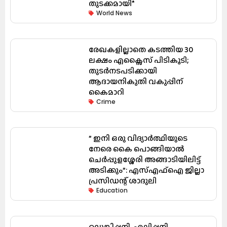
തുടക്കമായി*
World News
രേഖകളില്ലാതെ കടത്തിയ ₹30
ലക്ഷം എക്സൈസ് പിടികൂടി;
തുടർനടപടിക്കായി
ആദായനികുതി വകുപ്പിന്
കൈമാറി
Crime
” ഇനി ഒരു വിദ്യാർത്ഥിയുടെ
നേരെ കൈ പൊങ്ങിയാൽ
ചെർപ്പുളശ്ശേരി അങ്ങാടിയിലിട്ട്
അടിക്കും”: എസ്എഫ്ഐ ജില്ലാ
പ്രസിഡന്റ് ശാദുലി
Education
ഡെങ്കിപ്പനി, എലിപ്പനി