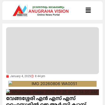
January 4, 2025
8:44 pm
വേങ്ങശ്ശേരി എൻ എസ് എസ്
ഹൈസ്കൂളിൽ ജെ ആർ സി ക്യാമ്പ്