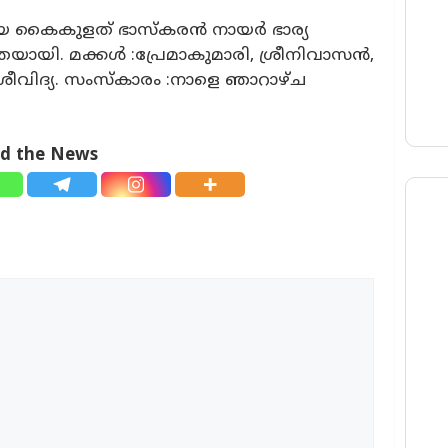
ായ കൈകുളത് ഭാസ്കരൻ നായർ ഭാര്യ
ാതയായി. മക്കൾ :പ്രേമാകുമാരി, ശ്രീനിവാസൻ,
, ശ്രീവിദ്യ. സംസ്കാരം :നാളെ ഞാറാഴ്ച
ad the News