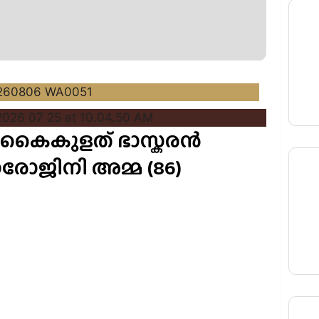
കൈകുളത് ഭാസ്കരൻ
സരോജിനി അമ്മ (86)