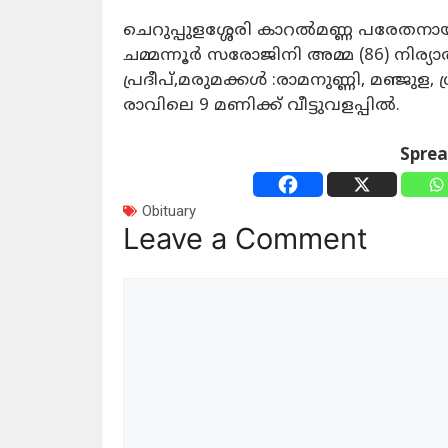
ചെറുപ്പുളശ്ശേരി കാറൽമണ്ണ പരേതന
ചമ്മന്നൂർ സരോജിനി അമ്മ (86) നിര്യ
പ്രദീപ്‌,മരുമക്കൾ :രാമനുണ്ണി, മഞ്ജുള
രാവിലെ 9 മണിക്ക് വീട്ടുവളപ്പിൽ.
Spre
Obituary
Leave a Comment