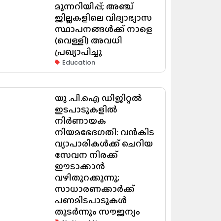
മുന്നറിയിപ്പ്; അഞ്ച്
ജില്ലകളിലെ വിദ്യാഭ്യാസ
സ്ഥാപനങ്ങൾക്ക് നാളെ
(വെള്ളി) അവധി
പ്രഖ്യാപിച്ചു
Education
യു .പി.ഐ ഡിജിറ്റൽ
ഇടപാടുകളിൽ
നിർണായക
നിയമഭേദഗതി: വൻകിട
വ്യാപാരികൾക്ക് ചെറിയ
സേവന നിരക്ക്
ഈടാക്കാൻ
വഴിതുറക്കുന്നു;
സാധാരണക്കാർക്ക്
പണമിടപാടുകൾ
തുടർന്നും സൗജന്യം