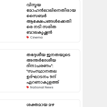
വിസ്മയ
മോഹൻലാലിനെതിരായ
സൈബർ
ആക്ഷേപങ്ങൾക്കെതി
രെ നടി സരിത
ബാലകൃഷ്ണൻ
Cinema
തദ്ദേശീയ ജനതയുടെ
അന്തർദേശീയ
ദിനാചരണം*:
*സംസ്ഥാനതല
ഉദ്ഘാടനം 9ന്
എറണാകുളത്ത്
National News
ശക്തമായ മഴ