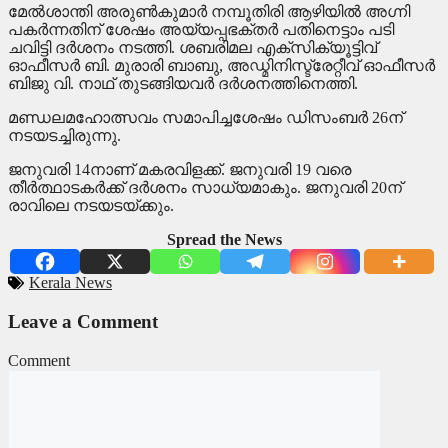
മേൽശാന്തി അരുൺകുമാർ നമ്പൂതിരി ആഴിയിൽ അഗ്നി
പകർന്നതിന് ശേഷം അയ്യപ്പഭക്തർ പതിനെട്ടാം പടി
ചവിട്ടി ദർശനം നടത്തി. ശബരിമല എക്‌സിക്യൂട്ടിവ്
ഓഫീസർ ബി. മുരാരി ബാബു, അഡ്മിനിസ്ട്രേറ്റീവ് ഓഫീസർ
ബിജു വി. നാഥ്‌ തുടങ്ങിയവർ ദർശനത്തിനെത്തി.
മണ്ഡലമഹോത്സവം സമാപിച്ചശേഷം ഡിസംബർ 26ന്
നടയടച്ചിരുന്നു.
ജനുവരി 14നാണ് മകരവിളക്ക്. ജനുവരി 19 വരെ
തീർത്ഥാടകർക്ക് ദർശനം സാധ്യമാകും. ജനുവരി 20ന്
രാവിലെ നടയടയ്‌ക്കും.
Spread the News
Kerala News
Leave a Comment
Comment