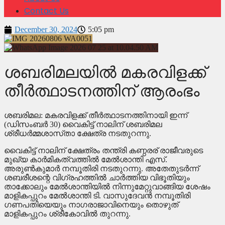
Contact Us
December 30, 2024
5:05 pm
ശബരിമലയിൽ മകരവിളക്ക്
തീർത്ഥാടനത്തിന് ആരംഭം
ശബരിമല: മകരവിളക്ക് തീർത്ഥാടനത്തിനായി ഇന്ന്
(ഡിസംബർ 30) വൈകിട്ട് നാലിന് ശബരിമല
ശ്രീധർമ്മശാസ്‌താ ക്ഷേത്ര നടതുറന്നു.
വൈകിട്ട് നാലിന് ക്ഷേത്രം തന്ത്രി കണ്ഠരര് രാജീവരുടെ
മുഖ്യ കാർമികത്വത്തിൽ മേൽശാന്തി എസ്.
അരുൺകുമാർ നമ്പൂതിരി നടതുറന്നു. അതേതുടർന്ന്
ശബരീശന്റെ വിഗ്രഹത്തിൽ ചാർത്തിയ വിഭൂതിയും
താക്കോലും മേൽശാന്തിയിൽ നിന്നുമേറ്റുവാങ്ങിയ ശേഷം
മാളികപ്പുറം മേൽശാന്തി ടി. വാസുദേവൻ നമ്പൂതിരി
ഗണപതിയെയും നാഗരാജാവിനെയും തൊഴുത്
മാളികപ്പുറം ശ്രീകോവിൽ തുറന്നു.