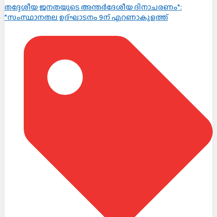
തദ്ദേശീയ ജനതയുടെ അന്തർദേശീയ ദിനാചരണം*:
*സംസ്ഥാനതല ഉദ്ഘാടനം 9ന് എറണാകുളത്ത്