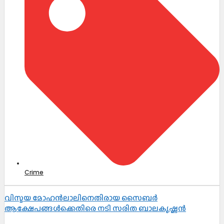
Crime
വിസ്മയ മോഹൻലാലിനെതിരായ സൈബർ
ആക്ഷേപങ്ങൾക്കെതിരെ നടി സരിത ബാലകൃഷ്ണൻ