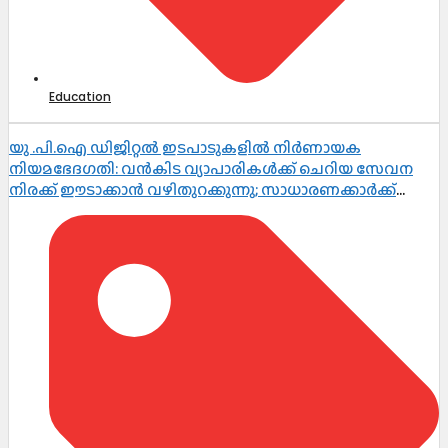
Education
യു .പി.ഐ ഡിജിറ്റൽ ഇടപാടുകളിൽ നിർണായക
നിയമഭേദഗതി: വൻകിട വ്യാപാരികൾക്ക് ചെറിയ സേവന
നിരക്ക് ഈടാക്കാൻ വഴിതുറക്കുന്നു; സാധാരണക്കാർക്ക്
പണമിടപാടുകൾ തുടർന്നും സൗജന്യം