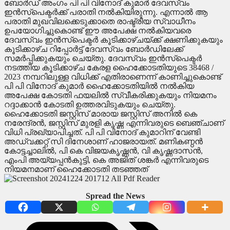
ബോർഡ് അംഗം പി പി വിനോദ് കുമാർ ദേവസ്വം
ഇൻസ്പെക്ടർക്ക് പരാതി നൽകിയിരുന്നു. എന്നാൽ ആ
പരാതി മുഖവിലക്കെടുക്കാതെ രാഷ്ട്രീയ സ്വാധീനം
ഉപയോഗിച്ചുകൊണ്ട് ഈ അപേക്ഷ നൽകിയവരെ
ദേവസ്വം ഇൻസ്പെക്ടർ കൂടിക്കാഴ്ചയ്ക്ക് ക്ഷണിക്കുകയും
കൂടിക്കാഴ്ച റിപ്പോർട്ട് ദേവസ്വം ബോർഡിലേക്ക്
സമർപ്പിക്കുകയും ചെയ്തു. ദേവസ്വം ഇൻസ്പെക്ടർ
നടത്തിയ കൂടിക്കാഴ്ച കേരള ഹൈക്കോടതിയുടെ 38468 /
2023 നമ്പറിലുള്ള വിധിക്ക് എതിരാണെന്ന് കാണിച്ചുകൊണ്ട്
പി പി വിനോദ് കുമാർ ഹൈക്കോടതിയിൽ നൽകിയ
അപേക്ഷ കോടതി ഫയലിൽ സ്വീകരിക്കുകയും നിയമനം
റദ്ദാക്കാൻ കോടതി ഉത്തരവിടുകയും ചെയ്തു.
ഹൈക്കോടതി ജസ്റ്റിസ് മാരായ ജസ്റ്റിസ് അനിൽ കെ
നരേന്ദ്രൻ, ജസ്റ്റിസ് മുരളി കൃഷ്ണ എന്നിവരുടെ ബെഞ്ചാണ്
വിധി പ്രഖ്യാപിച്ചത്. പി പി വിനോദ് കുമാറിന് വേണ്ടി
അഡ്വക്കറ്റ് സി ദിനേശാണ്‌ ഹാജരായത്. മണികണ്ഠൻ
കോട്ടച്ചാലിൽ, പി കെ വിജയകൃഷ്ണൻ, വി കൃഷ്ണദാസൻ,
എംപി അയ്യപ്പൻകുട്ടി, കെ അജിത് ശങ്കർ എന്നിവരുടെ
നിയമനമാണ് ഹൈക്കോടതി തടഞ്ഞത്
Spread the News