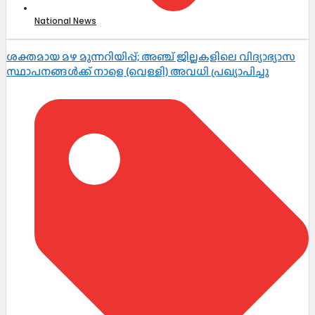
National News
ശക്തമായ മഴ മുന്നറിയിപ്പ്; അഞ്ച് ജില്ലകളിലെ വിദ്യാഭ്യാസ
സ്ഥാപനങ്ങൾക്ക് നാളെ (വെള്ളി) അവധി പ്രഖ്യാപിച്ചു