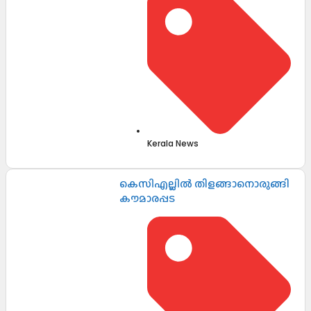
Kerala News
കെസിഎല്ലിൽ തിളങ്ങാനൊരുങ്ങി
കൗമാരപ്പട