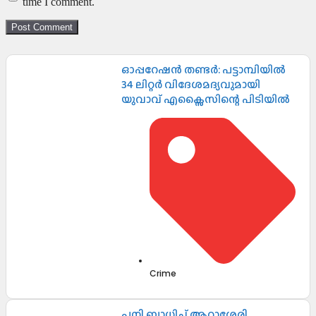
time I comment.
ഓപ്പറേഷൻ തണ്ടർ: പട്ടാമ്പിയിൽ
34 ലിറ്റർ വിദേശമദ്യവുമായി
യുവാവ് എക്സൈസിന്റെ പിടിയിൽ
Crime
പനി ബാധിച്ച് ആറ്റാശ്ശേരി