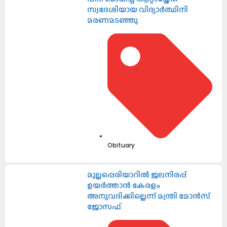
സ്വദേശിയായ വിദ്യാർത്ഥിനി
മരണമടഞ്ഞു
Obituary
മുല്ലപ്പെരിയാറിൽ ജലനിരപ്പ്
ഉയർത്താൻ കേരളം
അനുവദിക്കില്ലെന്ന് മന്ത്രി മോൻസ്
ജോസഫ്