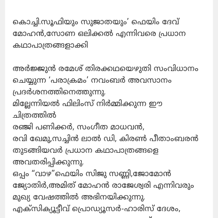
കൊച്ചി.
സൂഫിയും സുജാതയും’ ഫെയിം ദേവ്
മോഹൻ,സോണ ഒലിക്കൽ എന്നിവരെ പ്രധാന
കഥാപാത്രങ്ങളാക്കി
അർജ്ജുൻ രമേശ് തിരക്കഥയെഴുതി സംവിധാനം
ചെയ്യുന്ന ‘പരാക്രമം’ നവംബർ അവസാനം
പ്രദർശനത്തിനെത്തുന്നു.
മില്ലേന്നിയൽ ഫിലിംസ് നിർമ്മിക്കുന്ന ഈ
ചിത്രത്തിൽ
രഞ്ജി പണിക്കർ, സംഗീത മാധവൻ,
രവി ഖേമു,സച്ചിൻ ലാൽ ഡി, കിരൺ പീതാംബരൻ
തുടങ്ങിയവർ പ്രധാന കഥാപാത്രങ്ങളെ
അവതരിപ്പിക്കുന്നു.
ഒപ്പം “വാഴ”ഫെയിം സിജു സണ്ണി,ജോമോൻ
ജ്യോതിർ,അമിത് മോഹൻ രാജേശ്വരി എന്നിവരും
മുഖ്യ വേഷത്തിൽ അഭിനയിക്കുന്നു.
എക്‌സിക്യൂട്ടീവ് പ്രൊഡ്യൂസർ-ഹാരിസ് ദേശം,