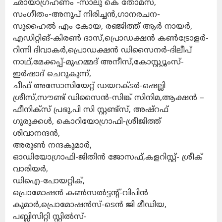
ഛായാഗ്രഹണം -സാലു കെ തോമസ്,
സംഗീതം-അനൂപ് നിരിച്ചൻ,ഗാനരചന-
സുഹൈൽ എം കോയ, രഞ്ജിത്ത് ആർ നായർ,
എഡിറ്റിങ്-കിരൺ ദാസ്,പ്രൊഡക്ഷൻ കൺട്രോളർ-
റിന്നി ദിവാകർ,പ്രൊഡക്ഷൻ ഡിസൈനർ-ദിലീപ്
നാഥ്,മേക്കപ്പ്-മുഹമ്മദ് അനീസ്,കോസ്റ്റ്യൂംസ്-
ഇർഷാദ് ചെറുകുന്ന്,
ചീഫ് അസോസിയേറ്റ് ഡയറക്‌ടർ-ഷെല്ലി
ശ്രീസ്,സൗണ്ട് ഡിസൈൻ-സിങ്ക് സിനിമ,ആക്ഷൻ –
ഫീനിക്‌സ് പ്രഭു,പി സി സ്റ്റണ്ട്സ്, അഷ്റഫ്
ഗുരുക്കൾ, കൊറിയോഗ്രാഫി-ശ്രീജിത്ത്
ശിവാനന്ദൻ,
അരുൺ നന്ദകുമാർ,
ഓഡിയോഗ്രാഫി-ജിതിൻ ജോസഫ്,കളറിസ്റ്റ്- ശ്രീക്
വാരിയർ,
ഡിഐ-പോയറ്റിക്,
പ്രൊമോഷൻ കൺസൽട്ടന്‍റ്-വിപിൻ
കുമാർ,പ്രൊമോഷൻസ്-ടെൻ ജി മീഡിയ,
പബ്ലിസിറ്റി സ്റ്റിൽസ്-