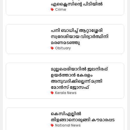
എക്സൈസിന്റെ പിടിയിൽ
Crime
പനി ബാധിച്ച് ആറ്റാശ്ശേരി
സ്വദേശിയായ വിദ്യാർത്ഥിനി
മരണമടഞ്ഞു
Obituary
മുല്ലപ്പെരിയാറിൽ ജലനിരപ്പ്
ഉയർത്താൻ കേരളം
അനുവദിക്കില്ലെന്ന് മന്ത്രി
മോൻസ് ജോസഫ്
Kerala News
കെസിഎല്ലിൽ
തിളങ്ങാനൊരുങ്ങി കൗമാരപ്പട
National News