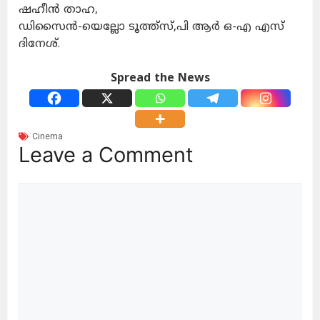
ഷഹീൻ താഹ,
ഡിസൈൻ-യെല്ലോ ടൂത്ത്‌സ്,പി ആർ ഒ-എ എസ്
ദിനേശ്.
Spread the News
Cinema
Leave a Comment