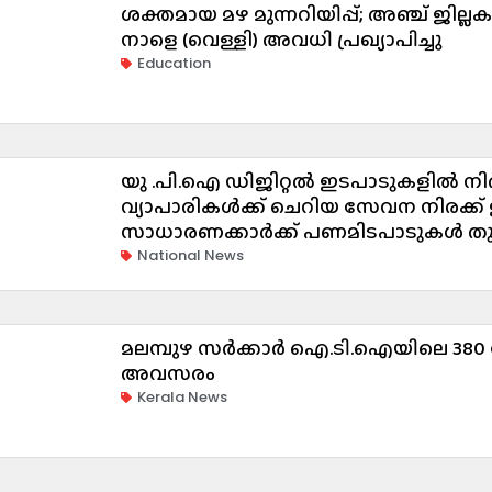
ശക്തമായ മഴ മുന്നറിയിപ്പ്; അഞ്ച് ജില്ല
നാളെ (വെള്ളി) അവധി പ്രഖ്യാപിച്ചു
Education
യു .പി.ഐ ഡിജിറ്റൽ ഇടപാടുകളിൽ 
വ്യാപാരികൾക്ക് ചെറിയ സേവന നിരക്ക് 
സാധാരണക്കാർക്ക് പണമിടപാടുകൾ തുട
National News
മലമ്പുഴ സർക്കാർ ഐ.ടി.ഐയിലെ 38
അവസരം
Kerala News