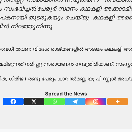
ം സംഭവിച്ചത്.പേരൂർ സദനം കഥകളി അക്കാദമ
ാപകനായി തുടരുകയും ചെയ്തു .കഥകളി അരങ്
ിൽ നിറഞ്ഞുനിന്നു
വധി തവണ വിദേശ രാജ്യങ്ങളിൽ അടക്കം കഥകളി അവതരിപ്പ
ന്നത് നരിപ്പറ്റ നാരായണൻ നമ്പൂതിരിയാണ്. സംസ്കാരം
 ഗിരിജ ( രണ്ടു പേരും കാറ lൽമണ്ണ യു പി സ്കൂൾ അധ്
Spread the News