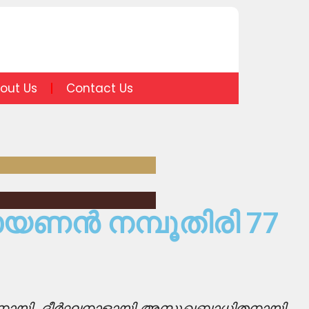
out Us
Contact Us
ായണൻ നമ്പൂതിരി 77
യാതനായി. ദീർഘനാളായി അസുഖബാധിതനായി