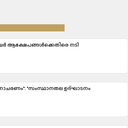
 ആക്ഷേപങ്ങൾക്കെതിരെ നടി
ിനാചരണം*: *സംസ്ഥാനതല ഉദ്ഘാടനം