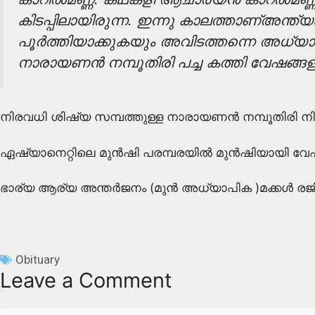
കിടപ്പിലായിരുന്ന.
ഇന്നു കാലത്താണ്അന്ത്യ
പൂർത്തിയാക്കുകയും അവിടത്തന്നെ അധ്യ
നാരായണൻ നമ്പൂതിരി പച്ച കത്തി വേഷങ്ങള
നിരവധി ശിഷ്യ സമ്പത്തുള്ള നാരായണൻ നമ്പൂതിരി നിര
ഏഷ്യാനെറ്റിലെ മുൻഷി പരമ്പരയിൽ മുൻഷിയായി വേഷമിടു
ഭാര്യ ആര്യ അന്തർജനം (മുൻ അധ്യാപിക )മക്കൾ രജിത,
Obituary
Leave a Comment