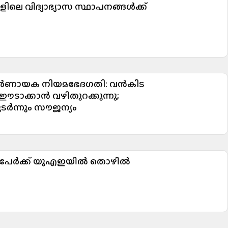
കളിലെ വിദ്യാഭ്യാസ സ്ഥാപനങ്ങൾക്ക്
നിർണായക നിയമഭേദഗതി: വൻകിട
ഈടാക്കാൻ വഴിതുറക്കുന്നു;
ർന്നും സൗജന്യം
0 പേർക്ക് യുഎഇയിൽ തൊഴിൽ