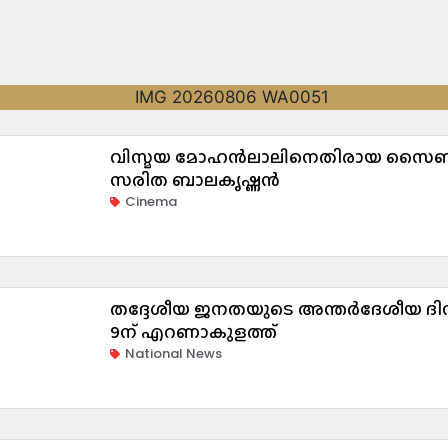
വിസ്മയ മോഹൻലാലിനെതിരായ സൈബർ
സരിത ബാലകൃഷ്ണൻ
Cinema
തദ്ദേശീയ ജനതയുടെ അന്തർദേശീയ ദ
9ന് എറണാകുളത്ത്
National News