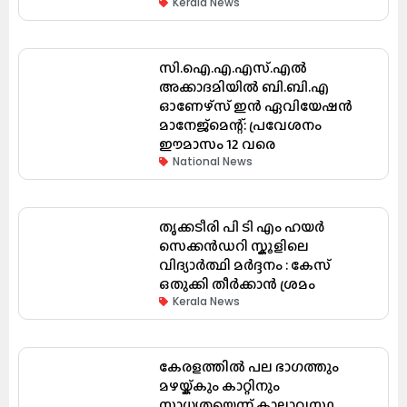
Kerala News
സി.ഐ.എ.എസ്.എൽ
അക്കാദമിയിൽ ബി.ബി.എ
ഓണേഴ്സ് ഇൻ ഏവിയേഷൻ
മാനേജ്മെന്റ്: പ്രവേശനം
ഈമാസം 12 വരെ
National News
തൃക്കടീരി പി ടി എം ഹയർ
സെക്കൻഡറി സ്കൂളിലെ
വിദ്യാർത്ഥി മർദ്ദനം : കേസ്
ഒതുക്കി തീർക്കാൻ ശ്രമം
Kerala News
കേരളത്തിൽ പല ഭാഗത്തും
മഴയ്ക്കും കാറ്റിനും
സാധ്യതയെന്ന് കാലാവസ്ഥ