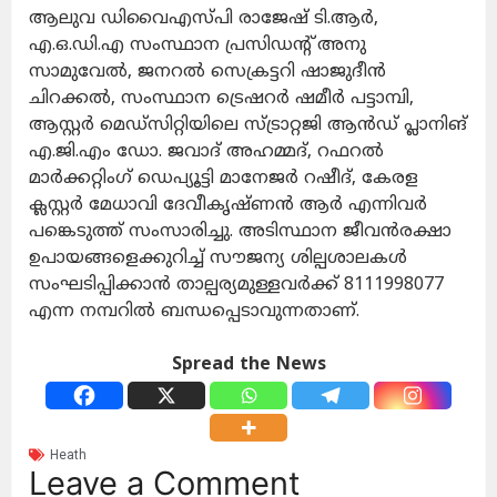
ആലുവ ഡിവൈഎസ്പി രാജേഷ് ടി.ആർ,
എ.ഒ.ഡി.എ സംസ്ഥാന പ്രസിഡന്റ് അനു
സാമുവേൽ, ജനറൽ സെക്രട്ടറി ഷാജുദീൻ
ചിറക്കൽ, സംസ്ഥാന ട്രെഷറർ ഷമീർ പട്ടാമ്പി,
ആസ്റ്റർ മെഡ്‌സിറ്റിയിലെ സ്ട്രാറ്റജി ആൻഡ് പ്ലാനിങ്
എ.ജി.എം ഡോ. ജവാദ്‌ അഹമ്മദ്, റഫറൽ
മാർക്കറ്റിംഗ് ഡെപ്യൂട്ടി മാനേജർ റഷീദ്, കേരള
ക്ലസ്റ്റർ മേധാവി ദേവീകൃഷ്ണൻ ആർ എന്നിവർ
പങ്കെടുത്ത് സംസാരിച്ചു. അടിസ്ഥാന ജീവൻരക്ഷാ
ഉപായങ്ങളെക്കുറിച്ച് സൗജന്യ ശില്പശാലകൾ
സംഘടിപ്പിക്കാൻ താല്പര്യമുള്ളവർക്ക് 8111998077
എന്ന നമ്പറിൽ ബന്ധപ്പെടാവുന്നതാണ്.
Spread the News
Heath
Leave a Comment