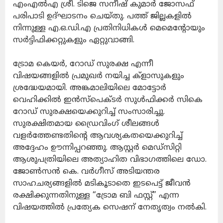
എംഎൽഎ ശ്രീ. ടിജെ സനീഷ് കുമാർ ജോസഫ്
പരിപാടി ഉദ്‌ഘാടനം ചെയ്തു. പത്ത് ജില്ലകളിൽ
നിന്നുള്ള എ.ഒ.ഡി.എ പ്രതിനിധികൾ മെമെന്റോയും
സർട്ടിഫിക്കറ്റുകളും ഏറ്റുവാങ്ങി.
ട്രോമ കെയർ, റോഡ് സുരക്ഷ എന്നീ
വിഷയങ്ങളിൽ പ്രമുഖർ നയിച്ച ക്‌ളാസുകളും
ശ്രദ്ധേയമായി. അങ്കമാലിയിലെ മോട്ടോർ
വെഹിക്കിൽ ഇൻസ്‌പെക്ടർ സുൾഫിക്കർ സികെ
റോഡ് സുരക്ഷയെക്കുറിച്ച് സംസാരിച്ചു.
സുരക്ഷിതമായ ഡ്രൈവിംഗ് ശീലങ്ങൾ
വളർത്തേണ്ടതിന്റെ ആവശ്യകതയെക്കുറിച്ച്
അദ്ദേഹം ഊന്നിപ്പറഞ്ഞു. ആസ്റ്റർ മെഡ്‌സിറ്റി
ആശുപത്രിയിലെ അത്യാഹിത വിഭാഗത്തിലെ ഡോ.
ജോൺസൻ കെ. വർഗീസ് അടിയന്തര
സാഹചര്യങ്ങളിൽ മടികൂടാതെ ഇടപെട്ട് ജീവൻ
രക്ഷിക്കുന്നതിനുള്ള “ട്രോമ ബി ഫസ്റ്റ്” എന്ന
വിഷയത്തിൽ പ്രത്യേക സെഷന് നേതൃത്വം നൽകി.