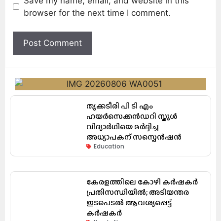
Save my name, email, and website in this
browser for the next time I comment.
തൃക്കടീരി പി ടി എം
ഹയർസെക്കൻഡറി സ്കൂൾ
വിദ്യാർഥിയെ മർദ്ദിച്ച
അധ്യാപകന് സസ്പെൻഷൻ
Education
കേരളത്തിലെ കോഴി കർഷകർ
പ്രതിസന്ധിയിൽ; അടിയന്തര
ഇടപെടൽ ആവശ്യപ്പെട്ട്
കർഷകർ