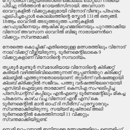
റേറ്റ് പരിധി വിട്ടുയർത്താതെ കൊല്ലം ബാറ്റിംഗ് നിരയെ
പിടിച്ചു നിർത്താൻ റോയൽസിനായി. അവസാന
ഓവറുകളിൽ വിക്കറ്റുകളുമായി വിനോദ് വീണ്ടും പ്രഹരം
ഏല്പിച്ചപ്പോൾ കൊല്ലത്തിന്റെ സ്കോർ 131ൽ ഒതുങ്ങി.
18ആം ഓവറിൽ അടുത്തടുത്ത പന്തുകളിൽ
ഷറഫുദ്ധീനെയും ആഷിക് മുഹമ്മദിനെയും പുറത്താക്കിയ
വിനോദ് അവസാന ഓവറിൽ ബിജു നാരായണൻറെ
വിക്കറ്റും സ്വന്തമാക്കി.
നേരത്തെ കൊച്ചിക്ക് എതിരെയുള്ള മത്സരത്തിലും വിനോദ്
നാല് വിക്കറ്റ് വീഴ്ത്തിയിരുന്നു. ടൂർണമെന്റിലാകെ 9
വിക്കറ്റുകളാണ് വിനോദിന്റെ സമ്പാദ്യം.
തൃശൂർ മുണ്ടൂർ സ്വദേശിയായ വിനോദിന്റെ ക്രിക്കറ്റ്
കരിയർ വഴിത്തിരിവിലെത്തുന്നത് തൃപ്പണിത്തുറ ക്രിക്കറ്റ്‌
ക്ലബ്ബിൽ എത്തുന്നതോടെയാണ്. തുടർന്ന് വർഷങ്ങളായി
ക്ലബ്‌ ക്രിക്കറ്റിൽ സജീവം. പത്തു വർഷത്തിലേറെയായി
എസ്ബി ഐയുടെ താരമാണ്. കെസിഎ സംഘടിപ്പിച്ച
പ്രസിഡന്റ്‌സ് കപ്പിലും എൻഎസ്കെ ടൂർണമെന്റിലും മികച്ച
പ്രകടനം കാഴ്ച വച്ച വിനോദ് എൻ എസ് കെ
ടൂർണമെന്റിൽ മാൻ ഓഫ് ദി സീരീസ് പുരസ്കാരവും
സ്വന്തമാക്കിയിരുന്നു. സയ്യദ് മുഷ്താഖ് അലി
ടൂർണമെന്റിൽ കേരത്തിനായി 11 വിക്കറ്റും
സ്വന്തമാക്കിയിട്ടുണ്ട്.
സെമി ഉറപ്പായാൽ ഇനിയുള്ള മത്സരങ്ങളിലും ബൌളിംഗ്