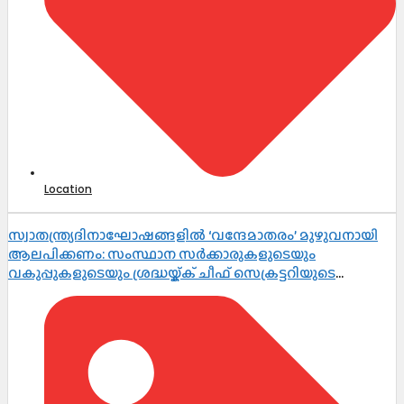
Location
സ്വാതന്ത്ര്യദിനാഘോഷങ്ങളിൽ ‘വന്ദേമാതരം’ മുഴുവനായി
ആലപിക്കണം: സംസ്ഥാന സർക്കാരുകളുടെയും
വകുപ്പുകളുടെയും ശ്രദ്ധയ്ക്ക് ചീഫ് സെക്രട്ടറിയുടെ
നിർദ്ദേശം