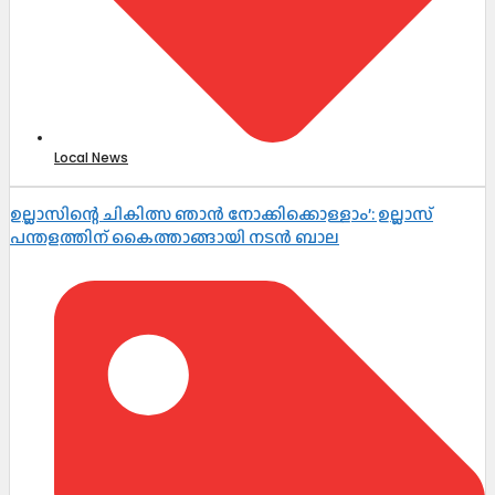
Local News
ഉല്ലാസിന്റെ ചികിത്സ ഞാൻ നോക്കിക്കൊള്ളാം’: ഉല്ലാസ്
പന്തളത്തിന് കൈത്താങ്ങായി നടൻ ബാല