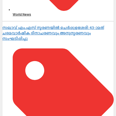
World News
സഖാവ് എം.എസ് സ്മരണയിൽ ചെർപ്പുളശേരി: 43-ാമത്
ചരമവാർഷിക ദിനാചരണവും അനുസ്മരണവും
സംഘടിപ്പിച്ചു