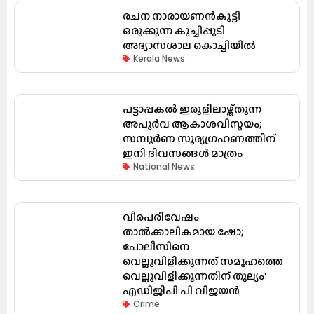
രചന നാരായണൻകുട്ടി
ഒരുക്കുന്ന കുച്ചിപ്പുടി
അഭ്യാസശാല കൊച്ചിയിൽ
Kerala News
പട്ടാപ്പകൽ ഇരുളിലാഴ്ത്തുന്ന
അപൂർവ ആകാശവിസ്മയം;
സമ്പൂർണ സൂര്യഗ്രഹണത്തിന്
ഇനി ദിവസങ്ങൾ മാത്രം
National News
വീരപരിവേഷം
താൽക്കാലികമായ ഷോ;
പോലീസിനെ
വെല്ലുവിളിക്കുന്നത് സമൂഹത്തെ
വെല്ലുവിളിക്കുന്നതിന് തുല്യം’
എഡിജിപി പി വിജയൻ
Crime