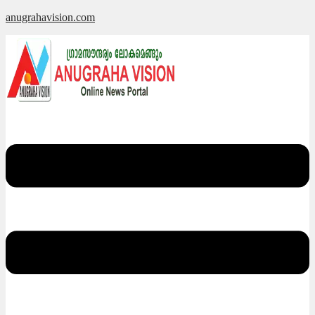
Skip
anugrahavision.com
to
content