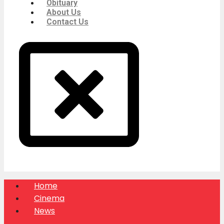
Obituary
About Us
Contact Us
Home
Cinema
News