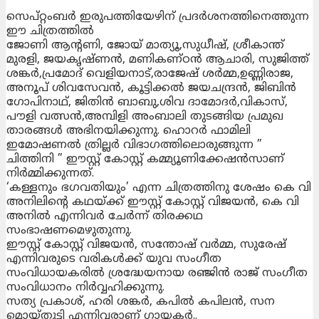
സെപ്റ്റംബർ ഇരുപത്തിയേഴിന് പ്രദർശനത്തിനെത്തുന്ന
ഈ ചിത്രത്തിൽ
ജോണി ആന്റണി, ജോയ് മാത്യൂ,സുധീഷ്‌, ശ്രീകാന്ത്
മുരളി, ജയകൃഷ്ണന്‍, മണികണ്ഠന്‍ ആചാരി, സുജിത്ത്
ശങ്കര്‍,പ്രമോദ് വെളിയനാട്,രാജേഷ് ശര്‍മ്മ,ഉണ്ണിരാജ,
അനൂപ്‌ ശിവസേവന്‍, കൂട്ടിക്കല്‍ ജയചന്ദ്രന്‍, ജിബിന്‍
ഗോപിനാഥ്, ജിതിന്‍ ബാബു,ശിവ ദാമോദർ,വികാസ്,
പൗളി വത്സന്‍,അമ്പിളി അംബാലി തുടങ്ങിയ പ്രമുഖ
താരങ്ങൾ അഭിനയിക്കുന്നു. ഹൊറർ ഫാമിലി
ഇമോഷണൽ ത്രില്ലർ വിഭാഗത്തിലൊരുങ്ങുന്ന ”
ചിത്തിനി ” ഈസ്റ്റ് കോസ്റ്റ് കമ്മ്യൂണിക്കേഷൻസാണ്
നിർമ്മിക്കുന്നത്.
‘കള്ളനും ഭഗവതിയും’ എന്ന ചിത്രത്തിനു ശേഷം കെ വി
അനിലിന്റെ കഥയ്ക്ക് ഈസ്റ്റ് കോസ്റ്റ് വിജയൻ, കെ വി
അനിൽ എന്നിവർ ചേര്‍ന്ന് തിരക്കഥ
സംഭാഷണമെഴുതുന്നു.
ഈസ്റ്റ് കോസ്റ്റ് വിജയന്‍, സന്തോഷ്‌ വര്‍മ്മ, സുരേഷ്
എന്നിവരുടെ വരികള്‍ക്ക് യുവ സംഗീത
സംവിധായകരില്‍ ശ്രദ്ധേയനായ രഞ്ജിൻ രാജ് സംഗീത
സംവിധാനം നിർവ്വഹിക്കുന്നു.
സത്യ പ്രകാശ്, ഹരി ശങ്കർ, കപിൽ കപിലൻ, സന
മൊയ്തുട്ടി എന്നിവരാണ് ഗായകർ..