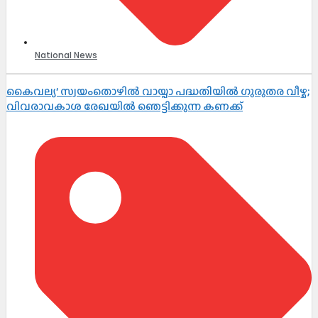
National News
കൈവല്യ’ സ്വയംതൊഴിൽ വായ്പാ പദ്ധതിയിൽ ഗുരുതര വീഴ്ച;
വിവരാവകാശ രേഖയിൽ ഞെട്ടിക്കുന്ന കണക്ക്