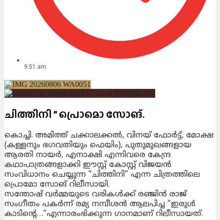
9:51 am
ചിത്തിനി ” പ്രൊമൊ സോങ്.
കൊച്ചി. അമിത്ത് ചക്കാലക്കൽ, വിനയ് ഫോർട്ട്, മോക്ഷ
(കള്ളനും ഭഗവതിയും ഫെയിം), പുതുമുഖങ്ങളായ
ആരതി നായർ, എനാക്ഷി എന്നിവരെ കേന്ദ്ര
കഥാപാത്രങ്ങളാക്കി ഈസ്റ്റ് കോസ്റ്റ് വിജയൻ
സംവിധാനം ചെയ്യുന്ന ”ചിത്തിനി” എന്ന ചിത്രത്തിലെ
പ്രൊമോ സോങ് റിലീസായി.
സന്തോഷ് വർമ്മയുടെ വരികൾക്ക് രഞ്ജിൻ രാജ്
സംഗീതം പകർന്ന് രമ്യ നമ്പീശൻ ആലപിച്ച “ഇരുൾ
കാടിന്റെ…”എന്നാരംഭിക്കുന്ന ഗാനമാണ് റിലീസായത്.