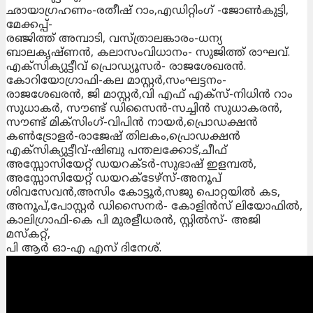
ഛായാഗ്രഹണം-രതീഷ്‌ റാം,എഡിറ്റിംഗ് -ജോണ്‍കുട്ടി,
മേക്കപ്പ്-
രഞ്ജിത്ത് അമ്പാടി, വസ്ത്രാലങ്കാരം-ധന്യ
ബാലകൃഷ്ണൻ, കലാസംവിധാനം- സുജിത്ത് രാഘവ്.
എക്സിക്യുട്ടീവ്‌ പ്രൊഡ്യൂസർ- രാജശേഖരൻ.
കോറിയോഗ്രാഫി-കല മാസ്റ്റര്‍,സംഘട്ടനം-
രാജശേഖരന്‍, ജി മാസ്റ്റര്‍,വി എഫ് എക്സ്-നിധിന്‍ റാം
സുധാകര്‍, സൗണ്ട് ഡിസൈൻ-സച്ചിന്‍ സുധാകരന്‍,
സൗണ്ട് മിക്സിംഗ്-വിപിന്‍ നായര്‍,പ്രൊഡക്ഷന്‍
കണ്‍ട്രോളർ-രാജേഷ് തിലകം,പ്രൊഡക്ഷന്‍
എക്സിക്യുട്ടീവ്‌-ഷിബു പന്തലക്കോട്,ചീഫ്
അസ്സോസിയേറ്റ് ഡയറക്ടർ-സുഭാഷ് ഇളമ്പല്‍,
അസ്സോസിയേറ്റ് ഡയറക്ടേഴ്സ്-അനൂപ്‌
ശിവസേവന്‍,അസിം കോട്ടൂര്‍,സജു പൊറ്റയിൽ കട,
അനൂപ്‌,പോസ്റ്റര്‍ ഡിസൈനർ- കോളിന്‍സ് ലിയോഫില്‍,
കാലിഗ്രാഫി-കെ പി മുരളീധരന്‍, സ്റ്റില്‍സ്- അജി
മസ്കറ്റ്,
പി ആര്‍ ഓ-എ എസ് ദിനേശ്.