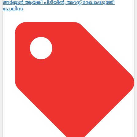
അർജുൻ ആയങ്കി പിടിയിൽ; അറസ്റ്റ് രേഖപ്പെടുത്തി
പോലീസ്