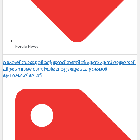
Kerala News
മഹേഷ് ബാബുവിന്റെ ജന്മദിനത്തിൽ എസ് എസ് രാജമൗലി
ചിത്രം ‘വാരണാസി’യിലെ രുദ്രയുടെ ചിത്രങ്ങൾ
പ്രേക്ഷകരിലേക്ക്