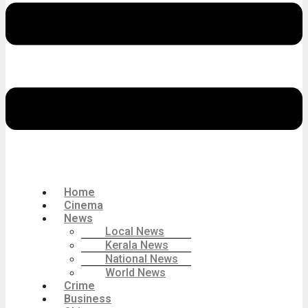
Home
Cinema
News
Local News
Kerala News
National News
World News
Crime
Business