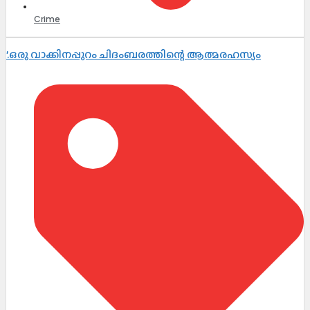
Crime
’.ഒരു വാക്കിനപ്പുറം ചിദംബരത്തിന്റെ ആത്മരഹസ്യം