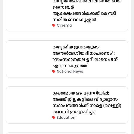
വിസ്മയ മോഹൻലാലിനെതിരായ
സൈബർ
ആക്ഷേപങ്ങൾക്കെതിരെ നടി
സരിത ബാലകൃഷ്ണൻ
Cinema
തദ്ദേശീയ ജനതയുടെ
അന്തർദേശീയ ദിനാചരണം*:
*സംസ്ഥാനതല ഉദ്ഘാടനം 9ന്
എറണാകുളത്ത്
National News
ശക്തമായ മഴ മുന്നറിയിപ്പ്;
അഞ്ച് ജില്ലകളിലെ വിദ്യാഭ്യാസ
സ്ഥാപനങ്ങൾക്ക് നാളെ (വെള്ളി)
അവധി പ്രഖ്യാപിച്ചു
Education