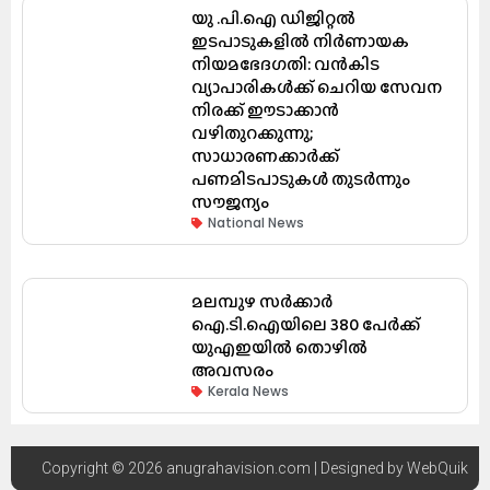
യു .പി.ഐ ഡിജിറ്റൽ
ഇടപാടുകളിൽ നിർണായക
നിയമഭേദഗതി: വൻകിട
വ്യാപാരികൾക്ക് ചെറിയ സേവന
നിരക്ക് ഈടാക്കാൻ
വഴിതുറക്കുന്നു;
സാധാരണക്കാർക്ക്
പണമിടപാടുകൾ തുടർന്നും
സൗജന്യം
National News
മലമ്പുഴ സർക്കാർ
ഐ.ടി.ഐയിലെ 380 പേർക്ക്
യുഎഇയിൽ തൊഴിൽ
അവസരം
Kerala News
Copyright © 2026 anugrahavision.com | Designed by
WebQuik