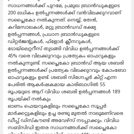
സാധനങ്ങൾക്ക് പുറമേ, പ്രമുഖ ബ്രാൻഡുകളുടെ
200 ലധികം ഉൽപ്പന്നങ്ങൾക്ക് വൻവിലക്കുറവാണ്
സപ്ലൈകോ നൽകുന്നത്. നെയ്യ്, തേൻ,
കറിമസാലകൾ, മറ്റു ബ്രാൻഡഡ് ഭക്ഷ്യ
ഉൽപ്പന്നങ്ങൾ, പ്രധാന ബ്രാൻഡുകളുടെ
ഡിറ്റർജന്റുകൾ, ഫ്ളോർ ക്ലീനറുകൾ,
ടോയ്ലെറ്ററീസ് തുടങ്ങി വിവിധ ഉൽപ്പന്നങ്ങൾക്ക്
45% വരെ വിലക്കുറവും പ്രത്യേകം ഓഫറുകളും
നൽകുന്നുണ്ട്. സപ്ലൈകോ ബ്രാൻഡ് ആയ ശബരി
ഉൽപ്പന്നങ്ങൾക്ക് പ്രത്യേക വിലക്കുറവും കോംബോ
ഓഫറുകളും ഉണ്ട്. ശബരി സിഗ്നേച്ചർ കിറ്റ് എന്ന
പേരിൽ ആകർഷകമായ കാരിബാഗിൽ 55
രൂപയുടെ ആറ് വിവിധ ശബരി ഉൽപ്പന്നങ്ങൾ 189
രൂപയ്ക്ക് നൽകും
ഓണം ഫെയറുകളിലും സപ്ലൈകോ സൂപ്പർ
മാർക്കറ്റുകളിലും ഉച്ച രണ്ടു മുതൽ നാലുമണിവരെ
ഡീപ്പ് ഡിസ്‌കൗണ്ട് അവേഴ്സ് നടപ്പാക്കും. വിവിധ
സബ്സിഡി ഇതര സാധനങ്ങൾക്ക് സപ്ലൈകോ