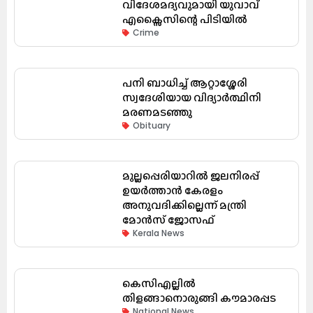
വിദേശമദ്യവുമായി യുവാവ്
എക്സൈസിന്റെ പിടിയിൽ
Crime
പനി ബാധിച്ച് ആറ്റാശ്ശേരി
സ്വദേശിയായ വിദ്യാർത്ഥിനി
മരണമടഞ്ഞു
Obituary
മുല്ലപ്പെരിയാറിൽ ജലനിരപ്പ്
ഉയർത്താൻ കേരളം
അനുവദിക്കില്ലെന്ന് മന്ത്രി
മോൻസ് ജോസഫ്
Kerala News
കെസിഎല്ലിൽ
തിളങ്ങാനൊരുങ്ങി കൗമാരപ്പട
National News