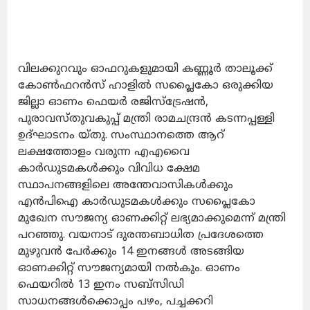
വിലക്കുറവും ഓഫറുകളുമായി കണ്ണൂർ താലൂക്ക്
കോൺഫറൻസ് ഹാളിൽ സപ്ലൈകോ ഒരുക്കിയ
ജില്ലാ ഓണം ഫെയർ രജിസ്ട്രേഷൻ,
പുരാവസ്തുവകുപ്പ് മന്ത്രി രാമചന്ദ്രൻ കടന്നപ്പള്ളി
ഉദ്ഘാടനം യ്തു. സംസ്ഥാനത്തെ ആറ്
ലക്ഷത്തോളം വരുന്ന എഎവൈ
കാർഡുടമകൾക്കും വിവിധ ക്ഷേമ
സ്ഥാപനങ്ങളിലെ അന്തേവാസികൾക്കും
എൻപിഐ കാർഡുടമകൾക്കും സപ്ലൈകോ
മുഖേന സൗജന്യ ഓണക്കിറ്റ് ലഭ്യമാക്കുമെന്ന് മന്ത്രി
പറഞ്ഞു. വയനാട് ദുരന്തബാധിത പ്രദേശത്തെ
മുഴുവൻ പേർക്കും 14 ഇനങ്ങൾ അടങ്ങിയ
ഓണക്കിറ്റ് സൗജന്യമായി നൽകും. ഓണം
ഫെയറിൽ 13 ഇനം സബ്‌സിഡി
സാധനങ്ങൾക്കൊപ്പം പഴം, പച്ചക്കറി