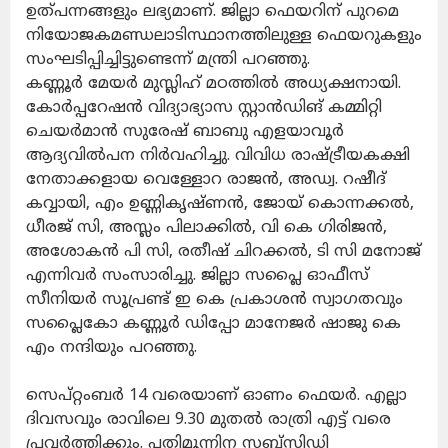
ഉത്പന്നങ്ങളും ലഭ്യമാണ്. ജില്ലാ ഫെയറിന് പുറമെ
നിയോജകമണ്ഡലാടിസ്ഥാനത്തിലുള്ള ഫെയറുകളും
സംഘടിപ്പിച്ചിട്ടുണ്ടെന്ന് മന്ത്രി പറഞ്ഞു.
കണ്ണൂർ മേയർ മുസ്ലിഹ് മഠത്തിൽ അധ്യക്ഷനായി.
കോർപ്പറേഷൻ വിദ്യാഭ്യാസ സ്റ്റാൻഡിങ് കമ്മിറ്റി
ചെയർമാൻ സുരേഷ് ബാബു എളയാവൂർ
ആദ്യവിൽപന നിർവഹിച്ചു. വിവിധ രാഷ്ട്രീയകക്ഷി
നേതാക്കളായ വെള്ളോറ രാജൻ, അഡ്വ. റഷീദ്
കവ്വായി, എം ഉണ്ണികൃഷ്ണൻ, ജോയ് കൊന്നക്കൽ,
ധീരജ് സി, അസ്ലം പിലാക്കിൽ, വി കെ ഗിരിജൻ,
അശോകൻ പി സി, രതീഷ് ചിറക്കൽ, ടി സി മനോജ്
എന്നിവർ സംസാരിച്ചു. ജില്ലാ സപ്ലൈ ഓഫീസ്
സീനിയർ സൂപ്രണ്ട് ഇ കെ പ്രകാശൻ സ്വാഗതവും
സപ്ലൈകോ കണ്ണൂർ ഡിപ്പോ മാനേജർ ഷാജു കെ
എം നന്ദിയും പറഞ്ഞു.
സെപ്റ്റംബർ 14 വരെയാണ് ഓണം ഫെയർ. എല്ലാ
ദിവസവും രാവിലെ 9.30 മുതൽ രാത്രി എട്ട് വരെ
പ്രവർത്തിക്കും. പതിമൂന്നിന സബ്സിഡി