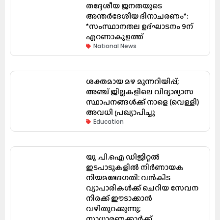
തദ്ദേശീയ ജനതയുടെ
അന്തർദേശീയ ദിനാചരണം*:
*സംസ്ഥാനതല ഉദ്ഘാടനം 9ന്
എറണാകുളത്ത്
National News
ശക്തമായ മഴ മുന്നറിയിപ്പ്;
അഞ്ച് ജില്ലകളിലെ വിദ്യാഭ്യാസ
സ്ഥാപനങ്ങൾക്ക് നാളെ (വെള്ളി)
അവധി പ്രഖ്യാപിച്ചു
Education
യു .പി.ഐ ഡിജിറ്റൽ
ഇടപാടുകളിൽ നിർണായക
നിയമഭേദഗതി: വൻകിട
വ്യാപാരികൾക്ക് ചെറിയ സേവന
നിരക്ക് ഈടാക്കാൻ
വഴിതുറക്കുന്നു;
സാധാരണക്കാർക്ക്