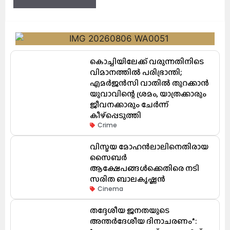
കൊച്ചിയിലേക്ക് വരുന്നതിനിടെ
വിമാനത്തിൽ പരിഭ്രാന്തി;
എമർജൻസി വാതിൽ തുറക്കാൻ
യുവാവിന്റെ ശ്രമം, യാത്രക്കാരും
ജീവനക്കാരും ചേർന്ന്
കീഴ്പ്പെടുത്തി
Crime
വിസ്മയ മോഹൻലാലിനെതിരായ
സൈബർ
ആക്ഷേപങ്ങൾക്കെതിരെ നടി
സരിത ബാലകൃഷ്ണൻ
Cinema
തദ്ദേശീയ ജനതയുടെ
അന്തർദേശീയ ദിനാചരണം*: