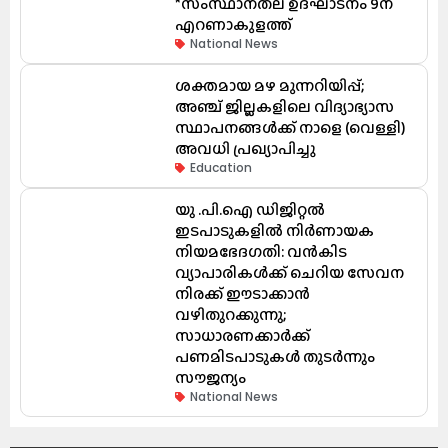
*സംസ്ഥാനതല ഉദ്ഘാടനം 9ന്
എറണാകുളത്ത്
National News
ശക്തമായ മഴ മുന്നറിയിപ്പ്;
അഞ്ച് ജില്ലകളിലെ വിദ്യാഭ്യാസ
സ്ഥാപനങ്ങൾക്ക് നാളെ (വെള്ളി)
അവധി പ്രഖ്യാപിച്ചു
Education
യു .പി.ഐ ഡിജിറ്റൽ
ഇടപാടുകളിൽ നിർണായക
നിയമഭേദഗതി: വൻകിട
വ്യാപാരികൾക്ക് ചെറിയ സേവന
നിരക്ക് ഈടാക്കാൻ
വഴിതുറക്കുന്നു;
സാധാരണക്കാർക്ക്
പണമിടപാടുകൾ തുടർന്നും
സൗജന്യം
National News