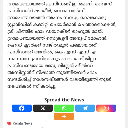
ഗ്രാമപഞ്ചായത്ത് പ്രസിഡണ്ട് ഇ. രമണി, വൈസ്
പ്രസിഡൻറ് ഷക്കീർ, ഒന്നാം വാർഡ്
ഗ്രാമപഞ്ചായത്ത് അംഗം സന്ധ്യ, ക്ഷേമകാര്യ
സ്റ്റാൻഡിങ് കമ്മിറ്റി ചെയർമാൻ ചെന്താമരാക്ഷൻ,
ശ്രീ ചിത്തിര ഫാം ഡയറക്ടർ രാഹുൽ രാജ്,
ഗ്രാമപഞ്ചായത്ത് സെക്രട്ടറി അനൂപ് മോഹൻ,
ഹെഡ് ക്ലാർക്ക് സജിത.മുൻ പഞ്ചായത്ത്
പ്രസിഡൻറ് അനിൽ, കെ എസ് എസ് എ
സംസ്ഥാന പ്രസിഡണ്ടും പാലക്കാട് ജില്ലാ
പ്രസിഡണ്ടുമായ മമ്മു, വില്ലേജ് ഫീൽഡ്
അസിസ്റ്റൻറ് നിഷാന്ത് തുടങ്ങിയവർ ഫാം
സന്ദർശിച്ച് നാശനഷ്ടങ്ങൾ വിലയിരുത്തി തുടർ
നടപടികൾ സ്വീകരിച്ചു.
Spread the News
Kerala News