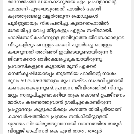
മാനേജിംങ്ങ് ഡയറക്ടറുമായ എം. പ്രഹ്ളാദൻ്റെ
ഫാമാണ് പുഴയെടുത്തത്. ഫാമിൽ കോഴി
കുഞ്ഞുങ്ങളെ വളർത്തുന്ന ഷെഡുകൾ
പൂർണ്ണമായും നിലംപതിച്ചു. കൂടാതെഫാമിൽ
ശേഖരിച്ചു വെച്ച തീറ്റകളും എല്ലാം നഷ്ടമായി.
ഫാമിനോട് ചേർന്നുള്ള ഇവിടുത്തെ ജീവനക്കാരുടെ
വീടുകളിലും വെള്ളം കയറി. പുലർച്ചെ വെള്ളം
കയറുന്നത് അറിഞ്ഞ് ഇവിടെയുണ്ടായിരുന്ന 6
ജീവനക്കാർ ഓടിരക്ഷപ്പെടുകയായിരുന്നു.
പ്രവാസികളുടെ കൂട്ടായ്മ മൂന്ന് ഏക്കർ
നെൽകൃഷിയോടപ്പം തുടങ്ങിയ ഫാമിൻ്റെ നാശം
മൂലം 50 ലക്ഷത്തോളം രൂപ നഷ്ടം സംഭവിച്ചതായി
കണക്കാക്കുന്നുണ്ട്. പ്രവാസ ജീവിതത്തിൽ നിന്നും
മറ്റും സ്വരൂപിച്ചുണ്ടാക്കിയ തുക കൊണ്ട് ഉപജീവനം
മാർഗം കണ്ടെത്തുവാൻ ശ്രമിച്ചുകൊണ്ടിരുന്ന
പ്രഹ്ലാദനും കൂട്ടുകാർക്കും കനത്ത തിരിച്ചടിയാണ്
കാലവർഷത്തിലെ പ്രളയം നൽകിയിട്ടുള്ളത്.
ദുരന്തം വിലയിരുത്തുവാനായി വന്നെത്തിയ തരൂർ
വില്ലേജ് ഓഫീസർ കെ എൻ താര , തരൂർ