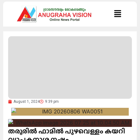
August 1, 2024
9:39 pm
തരൂരിൽ ഫാമിൽ പുഴവെള്ളം കയറി
വ്യാപകനാശ നഷ്ടം