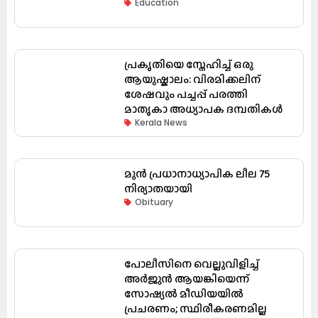
Education
പ്രകൃതിയെ സ്നേഹിച്ച് ഒരു
ആയുഷ്കാലം: വിരമിക്കലിന്
ശേഷവും പച്ചപ്പ് പരത്തി
മാതൃകാ അധ്യാപക ദമ്പതികൾ
Kerala News
മുൻ പ്രധാനാധ്യാപിക ലീല 75
നിര്യാതയായി
Obituary
പോലീസിനെ വെല്ലുവിളിച്ച്
അർജുൻ ആയങ്കിയെന്ന്
സോഷ്യൽ മീഡിയയിൽ
പ്രചരണം; സ്ഥിരീകരണമില്ല