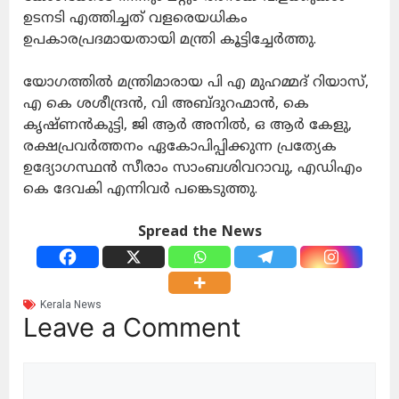
ഉടനടി എത്തിച്ചത് വളരെയധികം
ഉപകാരപ്രദമായതായി മന്ത്രി കൂട്ടിച്ചേർത്തു.
യോഗത്തിൽ മന്ത്രിമാരായ പി എ മുഹമ്മദ് റിയാസ്,
എ കെ ശശീന്ദ്രൻ, വി അബ്ദുറഹ്മാൻ, കെ
കൃഷ്ണൻകുട്ടി, ജി ആർ അനിൽ, ഒ ആർ കേളു,
രക്ഷപ്രവർത്തനം ഏകോപിപ്പിക്കുന്ന പ്രത്യേക
ഉദ്യോഗസ്ഥൻ സീരാം സാംബശിവറാവു, എഡിഎം
കെ ദേവകി എന്നിവർ പങ്കെടുത്തു.
Spread the News
Kerala News
Leave a Comment