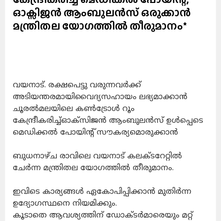
ഓക്സിജൻ ആംബുലൻസ് ഒരുക്കാൻ
മന്ത്രിതല യോഗത്തിൽ തീരുമാനം*
വയനാട്. ര
ക്ഷപെട്ടു വരുന്നവർക്ക്
അടിയന്തരമായി
വൈദ്യസഹായം ലഭ്യമാക്കാൻ
ചൂരൽമലയിലെ കൺട്രോൾ റൂം
കേന്ദ്രീകരിച്ച്
ഓക്സിജൻ ആംബുലൻസ് ഉൾപ്പെടെ
മെഡിക്കൽ പോയിന്റ് സൗകര്യമൊരുക്കാൻ
ബുധനാഴ്ച രാവിലെ വയനാട് കലക്ടറേറ്റിൽ
ചേർന്ന മന്ത്രിതല യോഗത്തിൽ തീരുമാനം.
ഇവിടെ കാര്യങ്ങൾ ഏകോപിപ്പിക്കാൻ മുതിർന്ന
ഉദ്യോഗസ്ഥനെ നിയമിക്കും.
കൂടാതെ ആവശ്യത്തിന് ഡോക്ടർമാരെയും മറ്റ്