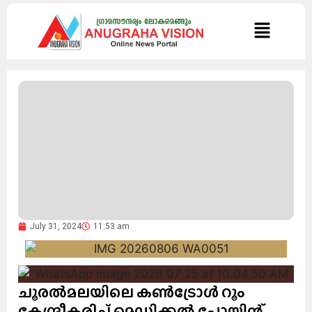
July 31, 2024
11:53 am
ചൂരൽമലയിലെ കൺട്രോൾ റൂം
കേന്ദ്രീകരിച്ച് മെഡിക്കൽ പോയിന്റ്,