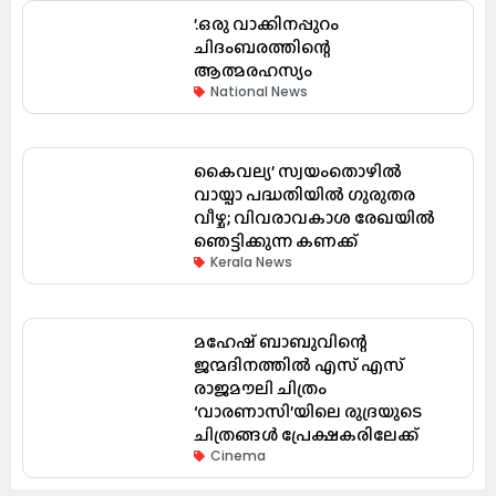
’.ഒരു വാക്കിനപ്പുറം
ചിദംബരത്തിന്റെ
ആത്മരഹസ്യം
National News
കൈവല്യ’ സ്വയംതൊഴിൽ
വായ്പാ പദ്ധതിയിൽ ഗുരുതര
വീഴ്ച; വിവരാവകാശ രേഖയിൽ
ഞെട്ടിക്കുന്ന കണക്ക്
Kerala News
മഹേഷ് ബാബുവിന്റെ
ജന്മദിനത്തിൽ എസ് എസ്
രാജമൗലി ചിത്രം
‘വാരണാസി’യിലെ രുദ്രയുടെ
ചിത്രങ്ങൾ പ്രേക്ഷകരിലേക്ക്
Cinema