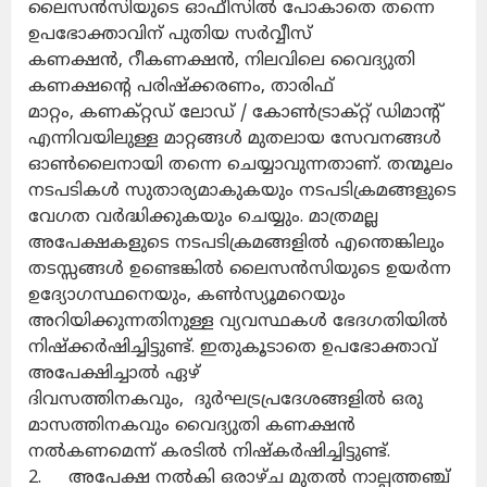
ലൈസൻസിയുടെ ഓഫീസിൽ പോകാതെ തന്നെ
ഉപഭോക്താവിന് പുതിയ സർവ്വീസ്
കണക്ഷൻ, റീകണക്ഷൻ, നിലവിലെ വൈദ്യുതി
കണക്ഷന്റെ പരിഷ്‌ക്കരണം, താരിഫ്
മാറ്റം, കണക്റ്റഡ് ലോഡ് / കോൺട്രാക്റ്റ് ഡിമാന്റ്
എന്നിവയിലുള്ള മാറ്റങ്ങൾ മുതലായ സേവനങ്ങൾ
ഓൺലൈനായി തന്നെ ചെയ്യാവുന്നതാണ്. തന്മൂലം
നടപടികൾ സുതാര്യമാകുകയും നടപടിക്രമങ്ങളുടെ
വേഗത വർദ്ധിക്കുകയും ചെയ്യും. മാത്രമല്ല
അപേക്ഷകളുടെ നടപടിക്രമങ്ങളിൽ എന്തെങ്കിലും
തടസ്സങ്ങൾ ഉണ്ടെങ്കിൽ ലൈസൻസിയുടെ ഉയർന്ന
ഉദ്യോഗസ്ഥനെയും, കൺസ്യൂമറെയും
അറിയിക്കുന്നതിനുള്ള വ്യവസ്ഥകൾ ഭേദഗതിയിൽ
നിഷ്‌ക്കർഷിച്ചിട്ടുണ്ട്. ഇതുകൂടാതെ ഉപഭോക്താവ്
അപേക്ഷിച്ചാൽ ഏഴ്
ദിവസത്തിനകവും, ദുർഘട്രപ്രദേശങ്ങളിൽ ഒരു
മാസത്തിനകവും വൈദ്യുതി കണക്ഷൻ
നൽകണമെന്ന് കരടിൽ നിഷ്‌കർഷിച്ചിട്ടുണ്ട്.
2. അപേക്ഷ നൽകി ഒരാഴ്ച മുതൽ നാല്പത്തഞ്ച്