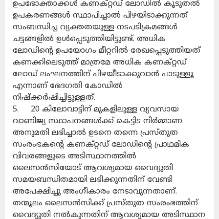
ഉപഭോക്താക്കൾ കണക്റ്റഡ് ലോഡിൽ കൂടുതൽ
ഉപകരണങ്ങൾ സ്ഥാപിച്ചാൽ പിഴയിടാക്കുന്നത്
സംബന്ധിച്ച വ്യക്തതയുള്ള നടപടിക്രമങ്ങൾ
ചട്ടങ്ങളിൽ ഉൾപ്പെടുത്തിയിട്ടുണ്ട്. അധിക
ലോഡിന്റെ ഉപയോഗം മീറ്ററിൽ രേഖപ്പെടുത്തിയത്
കണക്കിലെടുത്ത് മാത്രമേ അധിക കണക്റ്റഡ്
ലോഡ് ലംഘനത്തിന് പിഴയീടാക്കുവാൻ പാടുള്ളൂ
എന്നാണ് ഭേദഗതി കോഡിൽ
നിഷ്‌ക്കർഷിച്ചിട്ടുള്ളത്.
5. 20 കിലോവാട്ടിന് മുകളിലുള്ള വ്യവസായ
വാണിജ്യ സ്ഥാപനങ്ങൾക്ക് കെട്ടിട നിർമ്മാണ
അനുമതി ലഭിച്ചാൽ ഉടനെ തന്നെ പ്രസ്തുത
സംരംഭകന്റെ കണക്റ്റഡ് ലോഡിന്റെ പ്രാഥമിക
വിവരങ്ങളുടെ അടിസ്ഥാനത്തിൽ
ലൈസൻസിയോട് ആവശ്യമായ വൈദ്യുതി
സമയബന്ധിതമായി ലഭിക്കുന്നതിന് വേണ്ടി
അപേക്ഷിച്ചു അംഗീകാരം നേടാവുന്നതാണ്.
തന്മൂലം ലൈസൻസിക്ക് പ്രസ്തുത സംരംഭത്തിന്
വൈദ്യുതി നൽകുന്നതിന് ആവശ്യമായ അടിസ്ഥാന