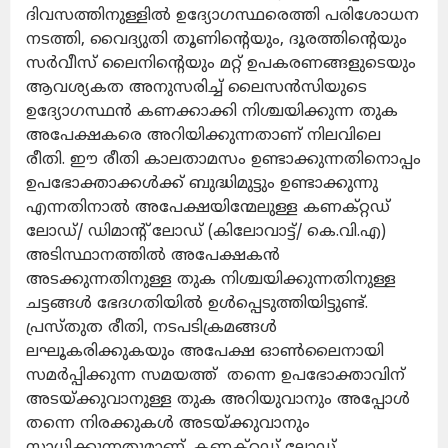
ദിവസത്തിനുള്ളിൽ ഉദ്യോഗസ്ഥരെത്തി പരിശോധന
നടത്തി, വൈദ്യുതി തൂണിന്റെയും, ദൂരത്തിന്റെയും
സർവീസ് ലൈനിന്റെയും മറ്റ് ഉപകരണങ്ങളുടെയും
ആവശ്യകത അനുസരിച്ച് ലൈസൻസിയുടെ
ഉദ്യോഗസ്ഥൻ കണക്കാക്കി നിശ്ചയിക്കുന്ന തുക
അപേക്ഷകരെ അറിയിക്കുന്നതാണ് നിലവിലെ
രീതി. ഈ രീതി കാലതാമസം ഉണ്ടാക്കുന്നതിനൊപ്പം
ഉപഭോക്താക്കൾക്ക് ബുദ്ധിമുട്ടും ഉണ്ടാക്കുന്നു
എന്നതിനാൽ അപേക്ഷയിന്മേലുള്ള കണക്റ്റഡ്
ലോഡ്/ ഡിമാന്റ് ലോഡ് (കിലോവാട്ട്/ കെ.വി.എ)
അടിസ്ഥാനത്തിൽ അപേക്ഷകൻ
അടക്കുന്നതിനുള്ള തുക നിശ്ചയിക്കുന്നതിനുള്ള
ചട്ടങ്ങൾ ഭേദഗതിയിൽ ഉൾപ്പെടുത്തിയിട്ടുണ്ട്.
പ്രസ്തുത രീതി, നടപടിക്രമങ്ങൾ
ലഘൂകരിക്കുകയും അപേക്ഷ ഓൺലൈനായി
സമർപ്പിക്കുന്ന സമയത്ത് തന്നെ ഉപഭോക്താവിന്
അടയ്ക്കുവാനുള്ള തുക അറിയുവാനും അപ്പോൾ
തന്നെ നിരക്കുകൾ അടയ്ക്കുവാനും
സാധിക്കുന്നതുമാണ്. കണക്റ്റഡ് ലോഡ്