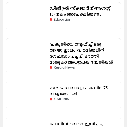
ഡിജിറ്റൽ സ്‌ക്വയറിന് ആഗസ്റ്റ്
13-നകം അപേക്ഷിക്കണം
Education
പ്രകൃതിയെ സ്നേഹിച്ച് ഒരു
ആയുഷ്കാലം: വിരമിക്കലിന്
ശേഷവും പച്ചപ്പ് പരത്തി
മാതൃകാ അധ്യാപക ദമ്പതികൾ
Kerala News
മുൻ പ്രധാനാധ്യാപിക ലീല 75
നിര്യാതയായി
Obituary
പോലീസിനെ വെല്ലുവിളിച്ച്