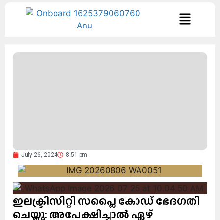
July 26, 2024
8:51 pm
ഇലക്ട്രിസിറ്റി സപ്ലൈ കോഡ് ഭേദഗതി
ചെയ്തു: അപേക്ഷിച്ചാൽ ഏഴ്