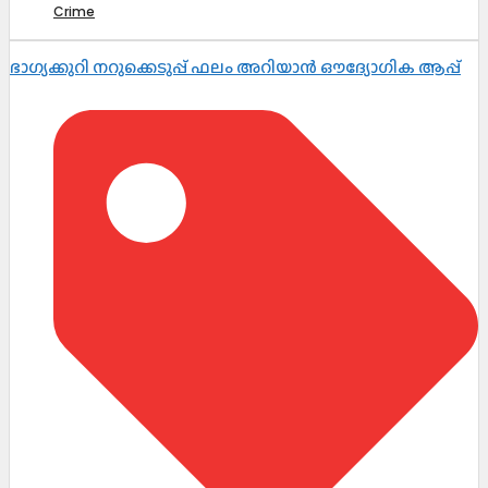
Crime
ഭാഗ്യക്കുറി നറുക്കെടുപ്പ് ഫലം അറിയാൻ ഔദ്യോഗിക ആപ്പ്