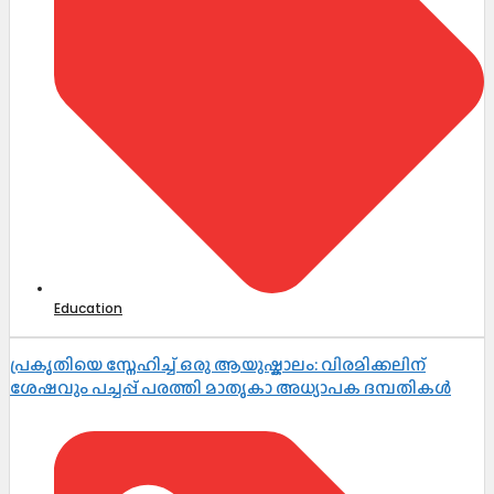
Education
പ്രകൃതിയെ സ്നേഹിച്ച് ഒരു ആയുഷ്കാലം: വിരമിക്കലിന്
ശേഷവും പച്ചപ്പ് പരത്തി മാതൃകാ അധ്യാപക ദമ്പതികൾ