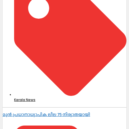
Kerala News
മുൻ പ്രധാനാധ്യാപിക ലീല 75 നിര്യാതയായി