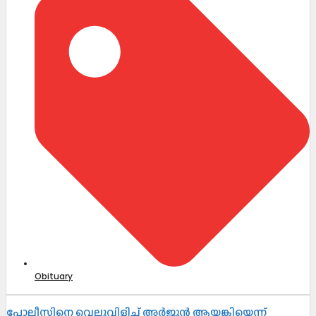
Obituary
പോലീസിനെ വെല്ലുവിളിച്ച് അർജുൻ ആയങ്കിയെന്ന്