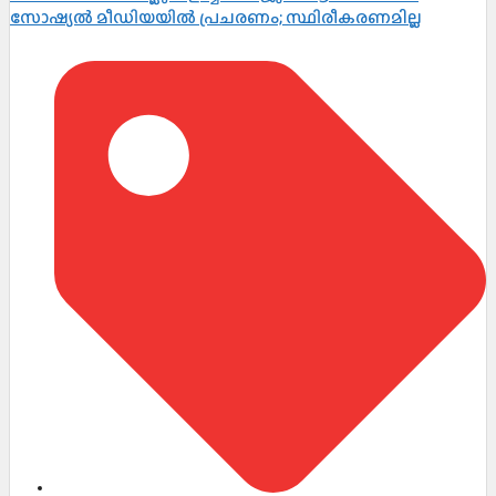
സോഷ്യൽ മീഡിയയിൽ പ്രചരണം; സ്ഥിരീകരണമില്ല