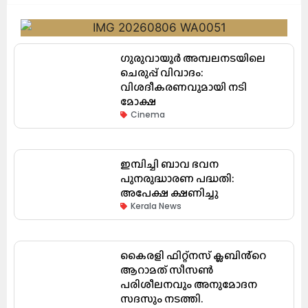
ഗുരുവായൂർ അമ്പലനടയിലെ
ചെരുപ്പ് വിവാദം:
വിശദീകരണവുമായി നടി
മോക്ഷ
Cinema
ഇമ്പിച്ചി ബാവ ഭവന
പുനരുദ്ധാരണ പദ്ധതി:
അപേക്ഷ ക്ഷണിച്ചു
Kerala News
കൈരളി ഫിറ്റ്നസ് ക്ലബിൻ്റെ
ആറാമത് സീസൺ
പരിശീലനവും അനുമോദന
സദസും നടത്തി.