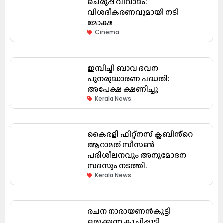
ചെരുപ്പ് വിവാദം:
വിശദീകരണവുമായി നടി
മോക്ഷ
Cinema
ഇമ്പിച്ചി ബാവ ഭവന
പുനരുദ്ധാരണ പദ്ധതി:
അപേക്ഷ ക്ഷണിച്ചു
Kerala News
കൈരളി ഫിറ്റ്നസ് ക്ലബിൻ്റെ
ആറാമത് സീസൺ
പരിശീലനവും അനുമോദന
സദസും നടത്തി.
Kerala News
രചന നാരായണൻകുട്ടി
ഒരുക്കുന്ന കുച്ചിപ്പുടി