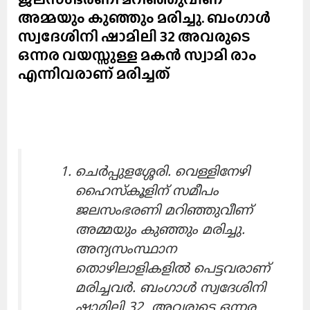
അമ്മയും കുഞ്ഞും മരിച്ചു. ബംഗാൾ
സ്വദേശിനി ഷാമിലി 32 അവരുടെ
ഒന്നര വയസ്സുള്ള മകൻ സ്വാമി രാം
എന്നിവരാണ് മരിച്ചത്
ചെർപ്പുളശ്ശേരി. വെള്ളിനേഴി
ഹൈസ്കൂളിന് സമീപം
ജലസംഭരണി മറിഞ്ഞുവീണ്
അമ്മയും കുഞ്ഞും മരിച്ചു.
അന്യസംസ്ഥാന
തൊഴിലാളികളിൽ പെട്ടവരാണ്
മരിച്ചവർ. ബംഗാൾ സ്വദേശിനി
ഷാമിലി 32 അവരുടെ ഒന്നര