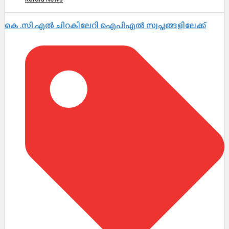
കെ .സി.എൽ ചിറകിലേറി ഐപിഎൽ സ്വപ്നങ്ങളിലേക്ക്