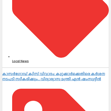
Local News
കാസർഗോഡ് ക്വിസ് വിവാദം: കുറ്റക്കാർക്കെതിരെ കർശന
നടപടി സ്വീകരിക്കും… വിദ്യാഭ്യാസ മന്ത്രി എൻ ഷംസുദ്ദീൻ