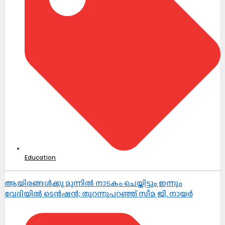
Education
ആയിരങ്ങൾക്കു മുന്നിൽ നാടകം ചെയ്തിട്ടും ഇന്നും
വേദിയിൽ ടെൻഷൻ; തുറന്നുപറഞ്ഞ് സീമ ജി. നായർ