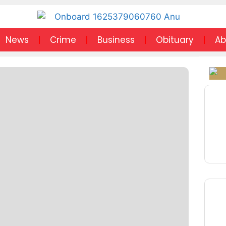
News
Crime
Business
Obituary
Ab