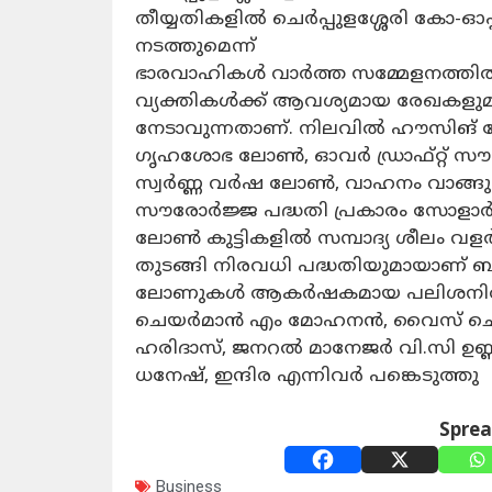
തീയ്യതികളിൽ ചെർപ്പുളശ്ശേരി കോ-ഓ
നടത്തുമെന്ന്
ഭാരവാഹികൾ വാർത്ത സമ്മേളനത്തിൽ
വ്യക്തികൾക്ക് ആവശ്യമായ രേഖകളുമാ
നേടാവുന്നതാണ്. നിലവിൽ ഹൗസിങ് ല
ഗൃഹശോഭ ലോൺ, ഓവർ ഡ്രാഫ്റ്റ് 
സ്വർണ്ണ വർഷ ലോൺ, വാഹനം വാങ്ങുന
സൗരോർജ്ജ പദ്ധതി പ്രകാരം സോളാർ യ
ലോൺ കുട്ടികളിൽ സമ്പാദ്യ ശീലം വളർത്
തുടങ്ങി നിരവധി പദ്ധതിയുമായാണ് ബാ
ലോണുകൾ ആകർഷകമായ പലിശനിരക്കിലാ
ചെയർമാൻ എം മോഹനൻ, വൈസ് ചെ
ഹരിദാസ്, ജനറൽ മാനേജർ വി.സി ഉണ
ധനേഷ്, ഇന്ദിര എന്നിവർ പങ്കെടുത്തു
Spre
Business