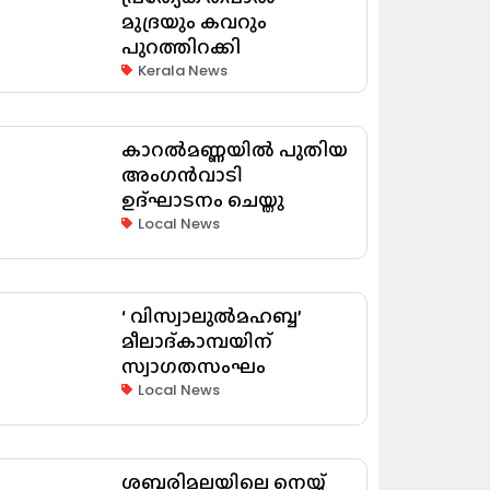
മുദ്രയും കവറും
പുറത്തിറക്കി
Kerala News
കാറൽമണ്ണയിൽ പുതിയ
അംഗൻവാടി
ഉദ്ഘാടനം ചെയ്തു
Local News
‘ വിസ്വാലുൽമഹബ്ബ’
മീലാദ്കാമ്പയിന്
സ്വാഗതസംഘം
Local News
ശബരിമലയിലെ നെയ്യ്