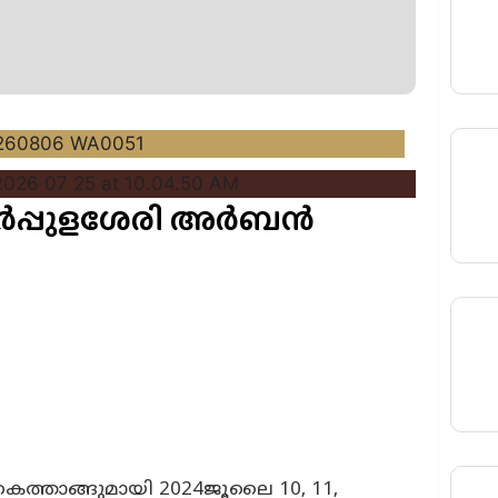
ർപ്പുളശേരി അർബൻ
കൈത്താങ്ങുമായി 2024ജൂലൈ 10, 11,