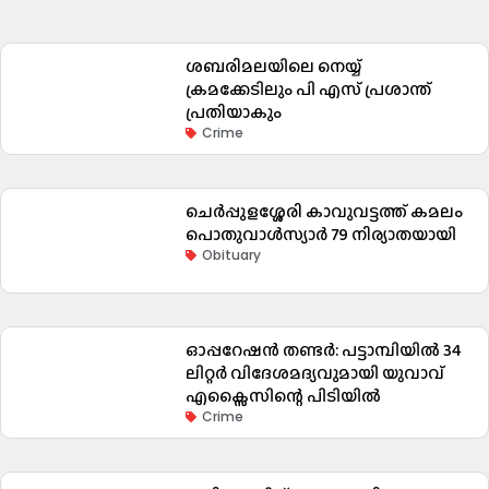
ശബരിമലയിലെ നെയ്യ്
ക്രമക്കേടിലും പി എസ് പ്രശാന്ത്
പ്രതിയാകും
Crime
ചെർപ്പുളശ്ശേരി കാവുവട്ടത്ത് കമലം
പൊതുവാൾസ്യാർ 79 നിര്യാതയായി
Obituary
ഓപ്പറേഷൻ തണ്ടർ: പട്ടാമ്പിയിൽ 34
ലിറ്റർ വിദേശമദ്യവുമായി യുവാവ്
എക്സൈസിന്റെ പിടിയിൽ
Crime