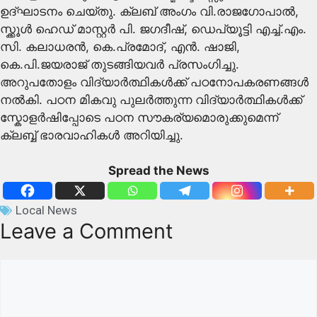
ഉദ്ഘാടനം ചെയ്തു. ക്ലബ് അംഗം വി.രാജഗോപാൽ,
സ്ക്കൂൾ ഹെഡ് മാസ്റ്റർ പി. ജഗദീഷ്, ഡെപ്യൂട്ടി എച്ച്.എം.
സി. കലാധരൻ, കെ.പ്രമോദ്, എൻ. ഷാജി,
കെ.പി.ജയരാജ് തുടങ്ങിയവർ പ്രസംഗിച്ചു.
അറുപതോളം വിദ്യാർത്ഥികൾക്ക് പഠനോപകരണങ്ങൾ
നൽകി. പഠന മികവു പുലർത്തുന്ന വിദ്യാർത്ഥികൾക്ക്
സ്കോളർഷിപ്പോടെ പഠന സൗകര്യമൊരുക്കുമെന്ന്
ക്ലബ്ബ് ഭാരവാഹികൾ അറിയിച്ചു.
Spread the News
Local News
Leave a Comment