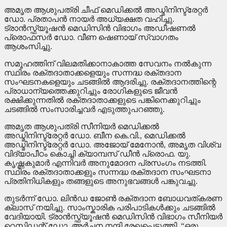
അമൃത ആശുപത്രി ചീഫ് മെഡിക്കൽ അഡ്മിനിസ്ട്രേറ്റർ
ഡോ. പ്രതാപൻ നായർ അധ്യക്ഷത വഹിച്ചു.
ട്രാൻസ്ഫ്യൂഷൻ മെഡിസിൻ വിഭാഗം അഡീഷണൽ
പ്രൊഫസർ ഡോ. വീണ ഷെണായ് സ്വാഗതം
ആശംസിച്ചു.
സമൂഹത്തിന് വിലമതിക്കാനാകാത്ത സേവനം നൽകുന്ന
സ്ഥിരം രക്തദാതാക്കളെയും സന്നദ്ധ രക്തദാന
സംഘടനകളെയും ചടങ്ങിൽ ആദരിച്ചു. രക്തദാനത്തിന്റെ
പ്രാധാന്യത്തെക്കുറിച്ചും രോഗികളുടെ ജീവൻ
രക്ഷിക്കുന്നതിൽ രക്തദാതാക്കളുടെ പങ്കിനെക്കുറിച്ചും
ചടങ്ങിൽ സംസാരിച്ചവർ എടുത്തുപറഞ്ഞു.
അമൃത ആശുപത്രി സീനിയർ മെഡിക്കൽ
അഡ്മിനിസ്ട്രേറ്റർ ഡോ. ബീന കെ.വി., മെഡിക്കൽ
അഡ്മിനിസ്ട്രേറ്റർ ഡോ. അജോയ് മേനോൻ, അമൃത വിശ്വ
വിദ്യാപീഠം കൊച്ചി ക്യാമ്പസ് ഡീൻ പ്രൊഫ. യു.
കൃഷ്ണകുമാർ എന്നിവർ അനുമോദന പ്രസംഗം നടത്തി.
സ്ഥിരം രക്തദാതാക്കളും സന്നദ്ധ രക്തദാന സംഘടനാ
പ്രതിനിധികളും തങ്ങളുടെ അനുഭവങ്ങൾ പങ്കുവച്ചു.
തുടർന്ന് ഡോ. ലിൻഡ ജോൺ രക്തദാന ബോധവത്കരണ
ക്ലാസ് നയിച്ചു. സാംസ്കാരിക പരിപാടികൾക്കും ചടങ്ങിൽ
വേദിയായി. ട്രാൻസ്ഫ്യൂഷൻ മെഡിസിൻ വിഭാഗം സീനിയർ
റെസിഡന്റ് ഡോ. അർച്ചന നന്ദി രേഖപ്പെടുത്തി. “ഒരു