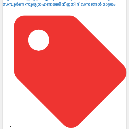
സമ്പൂർണ സൂര്യഗ്രഹണത്തിന് ഇനി ദിവസങ്ങൾ മാത്രം