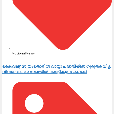
National News
കൈവല്യ’ സ്വയംതൊഴിൽ വായ്പാ പദ്ധതിയിൽ ഗുരുതര വീഴ്ച;
വിവരാവകാശ രേഖയിൽ ഞെട്ടിക്കുന്ന കണക്ക്