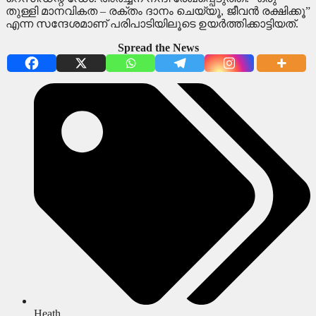
തുള്ളി മാനവികത – രക്തം ദാനം ചെയ്യൂ, ജീവൻ രക്ഷിക്കൂ”
എന്ന സന്ദേശമാണ് പരിപാടിയിലൂടെ ഉയർത്തിക്കാട്ടിയത്.
Spread the News
Heath