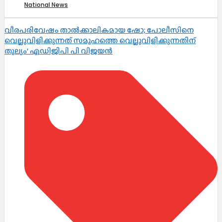
National News
വീരപരിവേഷം താൽക്കാലികമായ ഷോ; പോലീസിനെ
വെല്ലുവിളിക്കുന്നത് സമൂഹത്തെ വെല്ലുവിളിക്കുന്നതിന്
തുല്യം’ എഡിജിപി പി വിജയൻ