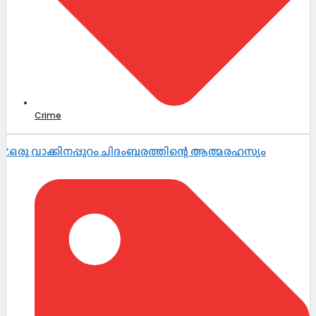
Crime
’.ഒരു വാക്കിനപ്പുറം ചിദംബരത്തിന്റെ ആത്മരഹസ്യം