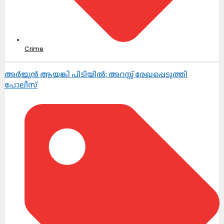
Crime
അർജുൻ ആയങ്കി പിടിയിൽ; അറസ്റ്റ് രേഖപ്പെടുത്തി
പോലീസ്