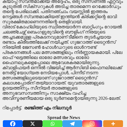
ക്യാപ്പ് സ്വന്തമാക്കിയ അദ്ദേഹം, ഒരു സീസണിൽ ഏറ്റവും
കൂടുതൽ സിക്സറുകൾ അടിച്ച താരമെന്ന റെക്കോർഡും
തന്റെ പേരിലാക്കി. പതിനഞ്ചാം വയസ്സിൽ ഇത്തരം
നേട്ടങ്ങൾ സ്വന്തമാക്കിയത് ഇന്ത്യൻ ക്രിക്കറ്റിന്റെ ഭാവി
സുരക്ഷിതമാണെന്നതിന്റെ തെളിവായി.
വിരാട് കോഹ്‌ലിയുടെ സ്ഥിരതയാർന്ന ബാറ്റിംഗും റോയൽ
ചലഞ്ചേഴ്സ് ബെംഗളൂരുവിന്റെ ബൗളിംഗ് നിരയുടെ
അച്ചടക്കമുള്ള പ്രകടനവുമാണ് ടീമിനെ തുടർച്ചയായ
രണ്ടാം കിരീടത്തിലേക്ക് നയിച്ചത്. ഗുജറാത്ത് ടൈറ്റൻസ്
നിരയിൽ ജേസൺ ഹോൾഡറുടെ ഓൾറൗണ്ട്
പ്രകടനങ്ങൾ പല മത്സരങ്ങളിലും നിർണ്ണായകമായി. പ്ലേ
ഓഫ് ഘട്ടത്തിലെ ഓരോ മത്സരവും ഓരോ
ഫൈനലുകളെപ്പോലെ ആവേശകരമായിരുന്നു.
ക്വാളിഫയർ ഒന്നിൽ വിജയിച്ച് ആർസിബി ഫൈനലിലേക്ക്
നേരിട്ട് യോഗ്യത നേടിയപ്പോൾ, പിന്നീട് നടന്ന
മത്സരങ്ങളിലൂടെയാണ് ഗുജറാത്ത് ടൈറ്റൻസ്
കലാശപ്പോരിന് തയ്യാറായത്. യുവതാരങ്ങളുടെ
ഉദയത്തിനും സീനിയർ താരങ്ങളുടെ
അനുഭവസമ്പത്തിനും സാക്ഷ്യം വഹിച്ച
അവിസ്മരണീയമായ ഒരു ടൂർണമെന്റായിരുന്നു 2026-ലേത്.
റിപ്പോർട്ട്.
രഞ്ജിത്ത് എം നിലമ്പൂർ
Spread the News