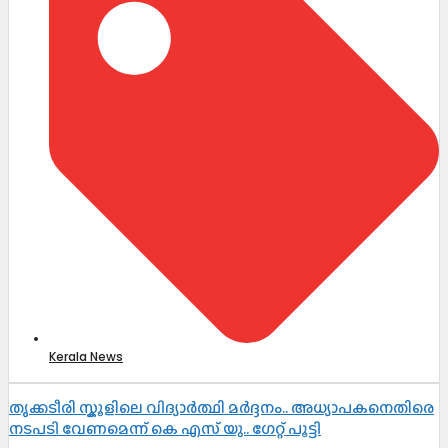
Kerala News
തൃക്കടീരി സ്കൂളിലെ വിദ്യാർത്ഥി മർദ്ദനം.. അധ്യാപകനെതിരെ
നടപടി വേണമെന്ന് കെ എസ് യു.. ഗേറ്റ് പൂട്ടി