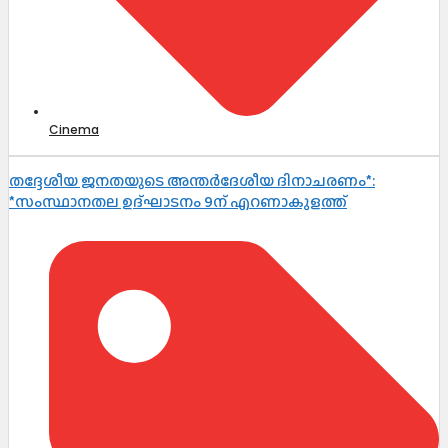
Cinema
തദ്ദേശീയ ജനതയുടെ അന്തർദേശീയ ദിനാചരണം*:
*സംസ്ഥാനതല ഉദ്ഘാടനം 9ന് എറണാകുളത്ത്