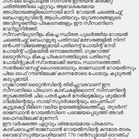
2026-ലെ ഐപിഎൽ സീസൺ ഇന്ത്യൻ ക്രിക്കറ്റ്
ചരിത്രത്തിലെ ഏറ്റവും ആവേശകരമായ
അധ്യായങ്ങളിലൊന്നായി മാറി. റോയൽ ചലഞ്ചേഴ്സ്
ബെംഗളൂരുവിന്റെ ആധിപത്യവും യുവതാരങ്ങളുടെ
അവിസ്മരണീയ പ്രകടനങ്ങളും ഈ സീസണിനെ
വേറിട്ടുനിർത്തി.
സീസണിലുടനീളം മികച്ച സ്ഥിരത പുലർത്തിയ റോയൽ
ചലഞ്ചേഴ്സ് ബെംഗളൂരു പതിനാല് മത്സരങ്ങളിൽ നിന്ന്
ഒൻപത് വിജയങ്ങളുമായി പതിനെട്ട് പോയിന്റ് നേടി
പോയിന്റ് പട്ടികയിൽ ഒന്നാമതെത്തി. ഗുജറാത്ത്
ടൈറ്റൻസും മികച്ച പ്രകടനത്തിലൂടെ പതിനെട്ട്
പോയിന്റുകൾ സ്വന്തമാക്കി രണ്ടാം സ്ഥാനത്തെത്തി.
സൺറൈസേഴ്സ് ഹൈദരാബാദും രാജസ്ഥാൻ റോയൽസും
പ്ലേ ഓഫ് റൗണ്ടിലേക്ക് കടന്നതോടെ പോരാട്ടം കൂടുതൽ
കടുപ്പമായി.
ഗുജറാത്ത് ടൈറ്റൻസിന്റെ തിരിച്ചുവരവാണ് ഈ
സീസണിലെ പ്രധാന കാഴ്ചകളിലൊന്ന്. സീസണിന്റെ
തുടക്കത്തിൽ ചില പതർച്ചകൾ നേരിട്ടെങ്കിലും ശുഭ്മാൻ
ഗില്ലിന്റെയും സായ് സുദർശന്റെയും ഓപ്പണിംഗ്
കൂട്ടുകെട്ട് ടീമിനെ വലിയ ഉയരങ്ങളിലെത്തിച്ചു. തുടർന്ന്
രാജസ്ഥാൻ റോയൽസിനെ പരാജയപ്പെടുത്തി അവർ
ഫൈനലിലേക്ക് മുന്നേറി.
ഈ വർഷത്തെ ഏറ്റവും ശ്രദ്ധേയമായ പ്രകടനം
കാഴ്ചവെച്ചത് രാജസ്ഥാൻ റോയൽസിന്റെ കൗമാര താരം
വൈഭവ് സൂര്യവംശിയാണ്. 776 റൺസുമായി ഓറഞ്ച്