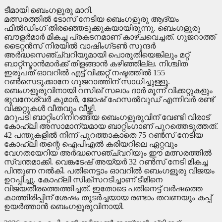
ടീമായി ബെംഗളൂരു മാറി.
മത്സരത്തിൽ ടോസ് നേടിയ ബെംഗളൂരു ആദ്യം
ഫീൽഡിംഗ് തിരഞ്ഞെടുക്കുകയായിരുന്നു. ബെംഗളൂരു
ബൗളർമാർ മികച്ച പ്രകടനമാണ് കാഴ്ചവെച്ചത്. ഗുജറാത്ത്
ടൈറ്റൻസ് നിരയിൽ വാഷിംഗ്ടൺ സുന്ദർ
അർദ്ധസെഞ്ച്വറിയുമായി പൊരുതിയെങ്കിലും മറ്റ്
ബാറ്റ്സ്മാൻമാർക്ക് തിളങ്ങാൻ കഴിഞ്ഞില്ല. നിശ്ചിത
ഇരുപത് ഓവറിൽ എട്ട് വിക്കറ്റ് നഷ്ടത്തിൽ 155
റൺസെടുക്കാനേ ഗുജറാത്തിന് സാധിച്ചുള്ളൂ.
ബെംഗളൂരുവിനായി റസിഖ് സലാം ദാർ മൂന്ന് വിക്കറ്റുകളും
ഭുവനേശ്വർ കുമാർ, ജോഷ് ഹേസൽവുഡ് എന്നിവർ രണ്ട്
വിക്കറ്റുകൾ വീതവും വീഴ്ത്തി.
മറുപടി ബാറ്റിംഗിനിറങ്ങിയ ബെംഗളൂരുവിന് വേണ്ടി വിരാട്
കോഹ്‌ലി അസാമാന്യമായ ബാറ്റിംഗാണ് പുറത്തെടുത്തത്.
42 പന്തുകളിൽ നിന്ന് പുറത്താകാതെ 75 റൺസ് നേടിയ
കോഹ്‌ലി തന്റെ ഐപിഎൽ കരിയറിലെ ഏറ്റവും
വേഗതയേറിയ അർദ്ധസെഞ്ച്വറിയും ഈ മത്സരത്തിൽ
സ്വന്തമാക്കി. വെങ്കടേഷ് അയ്യർ 32 റൺസ് നേടി മികച്ച
പിന്തുണ നൽകി. പതിനെട്ടാം ഓവറിൽ ബെംഗളൂരു വിജയം
ഉറപ്പിച്ചു. കോഹ്‌ലി സിക്സറടിച്ചാണ് ടീമിനെ
വിജയതീരത്തെത്തിച്ചത്. ഇതോടെ പതിനെട്ട് വർഷത്തെ
കാത്തിരിപ്പിന് ശേഷം തുടർച്ചയായ രണ്ടാം തവണയും കപ്പ്
ഉയർത്താൻ ബെംഗളൂരുവിനായി.