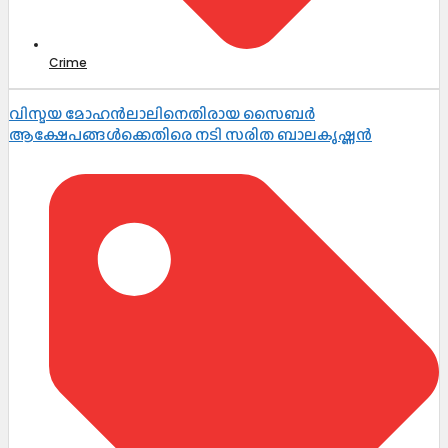
Crime
വിസ്മയ മോഹൻലാലിനെതിരായ സൈബർ
ആക്ഷേപങ്ങൾക്കെതിരെ നടി സരിത ബാലകൃഷ്ണൻ