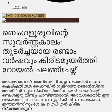
12:21 am
ബെംഗളൂരുവിന്റെ
സുവർണ്ണകാലം:
തുടർച്ചയായ രണ്ടാം
വർഷവും കിരീടമുയർത്തി
റോയൽ ചലഞ്ചേഴ്സ്
അഹമ്മദാബാദ് നരേന്ദ്ര മോദി സ്റ്റേഡിയത്തിൽ നടന്ന
ഐപിഎൽ 2026 ഫൈനലിൽ ഗുജറാത്ത് ടൈറ്റൻസിനെ
അഞ്ച് വിക്കറ്റുകൾക്ക് തകർത്ത് റോയൽ ചലഞ്ചേഴ്സ്
ബെംഗളൂരു വീണ്ടും ചാമ്പ്യന്മാരായി. ആവേശകരമായ ഈ
വിജയത്തോടെ ചെന്നൈ സൂപ്പർ കിംഗ്സിനും മുംബൈ
ഇന്ത്യൻസിനും ശേഷം ഐപിഎൽ കിരീടം
സ്വന്തമാക്കുന്ന