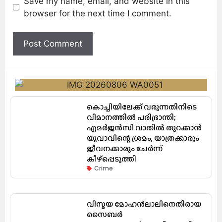
Save my name, email, and website in this
browser for the next time I comment.
കൊച്ചിയിലേക്ക് വരുന്നതിനിടെ
വിമാനത്തിൽ പരിഭ്രാന്തി;
എമർജൻസി വാതിൽ തുറക്കാൻ
യുവാവിന്റെ ശ്രമം, യാത്രക്കാരും
ജീവനക്കാരും ചേർന്ന്
കീഴ്പ്പെടുത്തി
Crime
വിസ്മയ മോഹൻലാലിനെതിരായ
സൈബർ