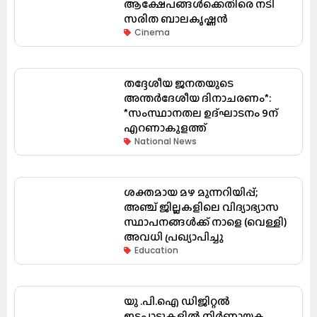
ആക്ഷേപങ്ങൾക്കെതിരെ നടി
സരിത ബാലകൃഷ്ണൻ
Cinema
തദ്ദേശീയ ജനതയുടെ
അന്തർദേശീയ ദിനാചരണം*:
*സംസ്ഥാനതല ഉദ്ഘാടനം 9ന്
എറണാകുളത്ത്
National News
ശക്തമായ മഴ മുന്നറിയിപ്പ്;
അഞ്ച് ജില്ലകളിലെ വിദ്യാഭ്യാസ
സ്ഥാപനങ്ങൾക്ക് നാളെ (വെള്ളി)
അവധി പ്രഖ്യാപിച്ചു
Education
യു .പി.ഐ ഡിജിറ്റൽ
ഇടപാടുകളിൽ നിർണായക