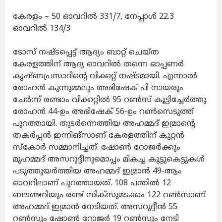
കേരളം – 50 ഓവറിൽ 331/7, നേപ്പാൾ 22.3
ഓവറിൽ 134/3
ടോസ് നഷ്ടപ്പെട്ട് ആദ്യം ബാറ്റ് ചെയ്ത
കേരളത്തിന് ആദ്യ ഓവറിൽ തന്നെ ഓപ്പണർ
കൃഷ്ണപ്രസാദിന്റെ വിക്കറ്റ് നഷ്ടമായി. എന്നാൽ
രോഹൻ കുന്നുമ്മലും അഭിഷേക് പി നായരും
ചേർന്ന് രണ്ടാം വിക്കറ്റിൽ 95 റൺസ് കൂട്ടിച്ചേർത്തു.
രോഹൻ 44-ഉം അഭിഷേക് 56-ഉം റൺസെടുത്ത്
പുറത്തായി. തുടർന്നെത്തിയ അഹമ്മദ് ഇമ്രാന്റെ
തകർപ്പൻ ഇന്നിങ്സാണ് കേരളത്തിന് കൂറ്റൻ
സ്കോർ സമ്മാനിച്ചത്. ഷോൺ റോജർക്കും
മുഹമ്മദ് അസറുദ്ദീനുമൊപ്പം മികച്ച കൂട്ടുകെട്ടുകൾ
പടുത്തുയർത്തിയ അഹമ്മദ് ഇമ്രാൻ 49-ആം
ഓവറിലാണ് പുറത്തായത്. 108 പന്തിൽ 12
ബൗണ്ടറിയും രണ്ട് സിക്സുമടക്കം 122 റൺസാണ്
അഹമ്മദ് ഇമ്രാൻ നേടിയത്. അസറുദ്ദീൻ 55
റൺസും ഷോൺ റോജർ 19 റൺസും നേടി