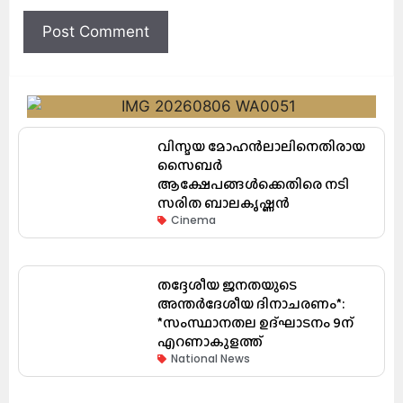
വിസ്മയ മോഹൻലാലിനെതിരായ
സൈബർ
ആക്ഷേപങ്ങൾക്കെതിരെ നടി
സരിത ബാലകൃഷ്ണൻ
Cinema
തദ്ദേശീയ ജനതയുടെ
അന്തർദേശീയ ദിനാചരണം*:
*സംസ്ഥാനതല ഉദ്ഘാടനം 9ന്
എറണാകുളത്ത്
National News