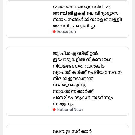
ശക്തമായ മഴ മുന്നറിയിപ്പ്;
അഞ്ച് ജില്ലകളിലെ വിദ്യാഭ്യാസ
സ്ഥാപനങ്ങൾക്ക് നാളെ (വെള്ളി)
അവധി പ്രഖ്യാപിച്ചു
Education
യു .പി.ഐ ഡിജിറ്റൽ
ഇടപാടുകളിൽ നിർണായക
നിയമഭേദഗതി: വൻകിട
വ്യാപാരികൾക്ക് ചെറിയ സേവന
നിരക്ക് ഈടാക്കാൻ
വഴിതുറക്കുന്നു;
സാധാരണക്കാർക്ക്
പണമിടപാടുകൾ തുടർന്നും
സൗജന്യം
National News
മലമ്പുഴ സർക്കാർ