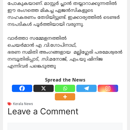
പോകുകയാണ്. മാസ്റ്റർ പ്ലാൻ തയ്യാറാക്കുന്നതിൽ
ഈ രംഗത്തെ മികച്ച ഏജൻസികളുടെ
സഹകരണം തേടിയിട്ടുണ്ട്. ഇക്കാര്യത്തിൽ ടെണ്ടർ
നടപടികൾ പൂർത്തിയായി വരുന്നു.
വാർത്താ സമ്മേളനത്തിൽ
ചെയർമാൻ എ .വി.ഗോപിനാഥ്,
ഭരണ സമിതി അംഗങ്ങളായ മല്ലിഗ്ലേരി പരമേശ്വരൻ
നമ്പൂതിരിപ്പാട്, .സി.മനോജ്, .എം.യു ഷിനിജ
എന്നിവർ പങ്കെടുത്തു
Spread the News
Kerala News
Leave a Comment