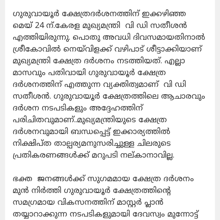
ഗുരുവായൂർ ക്ഷേത്രദർശനത്തിന് ഇക്കഴിഞ്ഞ
മെയ് 24 ന്.കേരള
മുഖ്യമന്ത്രി വി ഡി സതീശൻ
എത്തിയിരുന്നു. പൊതു അവധി ദിവസമായതിനാൽ
ശ്രീകോവിൽ നെയ്‌വിളക്ക് വഴിപാട് ശീട്ടാക്കിയാണ്
മുഖ്യമന്ത്രി ക്ഷേത്ര ദർശനം നടത്തിയത്. എല്ലാ
മാസവും പതിവായി ഗുരുവായൂർ ക്ഷേത്ര
ദർശനത്തിന് എത്തുന്ന വ്യക്തിത്വമാണ് വി ഡി
സതീശൻ. ഗുരുവായൂർ ക്ഷേത്രത്തിലെ ആചാരവും
ദർശന നടപടികളും അദ്ദേഹത്തിന്
പരിചിതവുമാണ്..മുഖ്യമന്ത്രിയുടെ ക്ഷേത്ര
ദർശനവുമായി ബന്ധപ്പെട്ട് ഇക്കാര്യത്തിൽ
നിക്ഷിപ്ത താല്പര്യമനുസരിച്ചുള്ള ചിലരുടെ
പ്രതികരണങ്ങൾക്ക് മറുപടി നല്‌കാനാവില്ല.
ഭക്ത ജനങ്ങൾക്ക് സുഗമമായ ക്ഷേത്ര ദർശനം
മുൻ നിർത്തി ഗുരുവായൂർ ക്ഷേത്രത്തിന്റെ
സമഗ്രമായ വികസനത്തിന് മാസ്റ്റർ പ്ലാൻ
തയ്യാറാക്കുന്ന നടപടികളുമായി ദേവസ്വം മുന്നോട്ട്