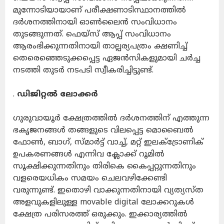
മുന്നോടിയായാണ് പരീക്ഷണാടിസ്ഥാനത്തിൽ
ദർശനത്തിനായി ഓൺലൈൻ സംവിധാനം
തുടങ്ങുന്നത്. ഫെയ്‌സ് ആപ്പ് സംവിധാനം
ആരംഭിക്കുന്നതിനായി താല്പര്യപത്രം ക്ഷണിച്ച്
തെരെഞ്ഞെടുക്കപ്പെട്ട ഏജൻസികളുമായി ചർച്ച
നടത്തി തുടർ നടപടി സ്വീകരിച്ചിട്ടുണ്ട്.
.
ഡിജിറ്റൽ ലോക്കർ
ഗുരുവായൂർ ക്ഷേത്രത്തിൽ ദർശനത്തിന് എത്തുന്ന
ഭകൃജനങ്ങൾ തങ്ങളുടെ വിലപ്പെട്ട മൊബൈൽ
ഫോൺ, ബാഗ്, സ്മ‌ാർട്ട് വാച്ച്, മറ്റ് ഇലക്ട്രോണിക്
ഉപകരണങ്ങൾ എന്നിവ ക്ലോക്ക് റൂമിൽ
സൂക്ഷിക്കുന്നതിനും തിരികെ കൈപ്പറ്റുന്നതിനും
വളരെയധികം സമയം ചെലവഴിക്കേണ്ടി
വരുന്നുണ്ട്. ഇതൊഴി വാക്കുന്നതിനായി വ്യത്യസ്‌ത
അളവുകളിലുള്ള movable digital ലോക്കറുകൾ
ക്ഷേത്ര പരിസരത്ത് ഒരുക്കും. ഇക്കാര്യത്തിൽ