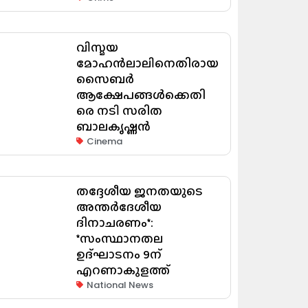
വിസ്മയ
മോഹൻലാലിനെതിരായ
സൈബർ
ആക്ഷേപങ്ങൾക്കെതി
രെ നടി സരിത
ബാലകൃഷ്ണൻ
Cinema
തദ്ദേശീയ ജനതയുടെ
അന്തർദേശീയ
ദിനാചരണം*:
*സംസ്ഥാനതല
ഉദ്ഘാടനം 9ന്
എറണാകുളത്ത്
National News