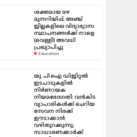
ശക്തമായ മഴ
മുന്നറിയിപ്പ്; അഞ്ച്
ജില്ലകളിലെ വിദ്യാഭ്യാസ
സ്ഥാപനങ്ങൾക്ക് നാളെ
(വെള്ളി) അവധി
പ്രഖ്യാപിച്ചു
Education
യു .പി.ഐ ഡിജിറ്റൽ
ഇടപാടുകളിൽ
നിർണായക
നിയമഭേദഗതി: വൻകിട
വ്യാപാരികൾക്ക് ചെറിയ
സേവന നിരക്ക്
ഈടാക്കാൻ
വഴിതുറക്കുന്നു;
സാധാരണക്കാർക്ക്