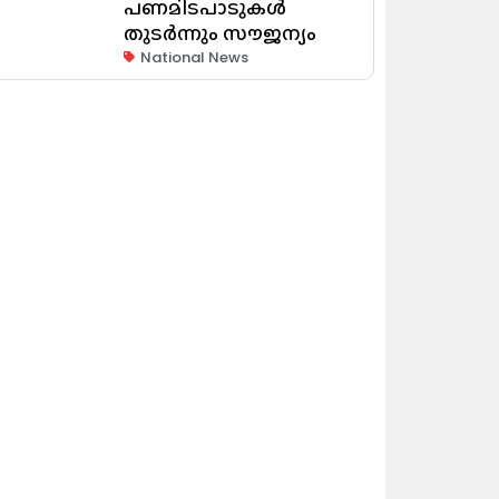
പണമിടപാടുകൾ
തുടർന്നും സൗജന്യം
National News