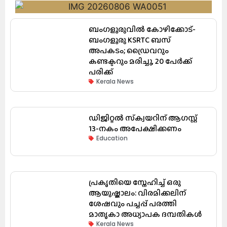
ബംഗളൂരുവിൽ കോഴിക്കോട്-
ബംഗളൂരു KSRTC ബസ്
അപകടം; ഡ്രൈവറും
കണ്ടക്ടറും മരിച്ചു, 20 പേർക്ക്
പരിക്ക്
Kerala News
ഡിജിറ്റൽ സ്‌ക്വയറിന് ആഗസ്റ്റ്
13-നകം അപേക്ഷിക്കണം
Education
പ്രകൃതിയെ സ്നേഹിച്ച് ഒരു
ആയുഷ്കാലം: വിരമിക്കലിന്
ശേഷവും പച്ചപ്പ് പരത്തി
മാതൃകാ അധ്യാപക ദമ്പതികൾ
Kerala News