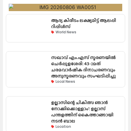
ആദ്യ കിരീടം ലക്ഷ്യമിട്ട് ആലപ്പി
റിപ്പിൾസ്
World News
സഖാവ് എം.എസ് സ്മരണയിൽ
ചെർപ്പുളശേരി: 43-ാമത്
ചരമവാർഷിക ദിനാചരണവും
അനുസ്മരണവും സംഘടിപ്പിച്ചു
Local News
ഉല്ലാസിന്റെ ചികിത്സ ഞാൻ
നോക്കിക്കൊള്ളാം’: ഉല്ലാസ്
പന്തളത്തിന് കൈത്താങ്ങായി
നടൻ ബാല
Location