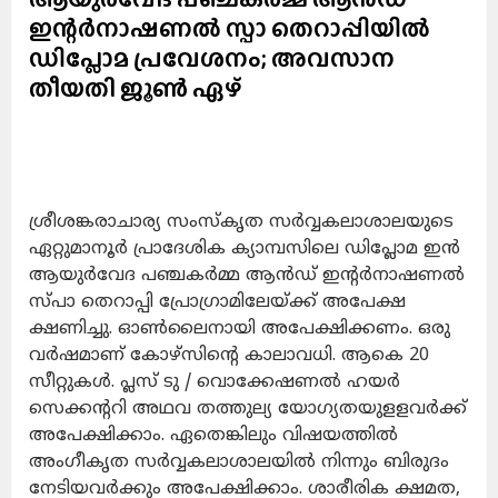
ഇന്റർനാഷണൽ സ്പാ തെറാപ്പിയിൽ
ഡിപ്ലോമ പ്രവേശനം; അവസാന
തീയതി ജൂൺ ഏഴ്
ശ്രീശങ്കരാചാര്യ സംസ്കൃത സര്‍വ്വകലാശാലയുടെ
ഏറ്റുമാനൂർ പ്രാദേശിക ക്യാമ്പസിലെ ഡിപ്ലോമ ഇൻ
ആയുർവേദ പഞ്ചകർമ്മ ആൻഡ് ഇന്റർനാഷണൽ
സ്പാ തെറാപ്പി പ്രോഗ്രാമിലേയ്ക്ക് അപേക്ഷ
ക്ഷണിച്ചു. ഓൺലൈനായി അപേക്ഷിക്കണം. ഒരു
വർഷമാണ് കോഴ്സിന്റെ കാലാവധി. ആകെ 20
സീറ്റുകൾ. പ്ലസ് ടു / വൊക്കേഷണൽ ഹയർ
സെക്കന്ററി അഥവ തത്തുല്യ യോഗ്യതയുളളവർക്ക്
അപേക്ഷിക്കാം. ഏതെങ്കിലും വിഷയത്തിൽ
അംഗീകൃത സർവ്വകലാശാലയിൽ നിന്നും ബിരുദം
നേടിയവർക്കും അപേക്ഷിക്കാം. ശാരീരിക ക്ഷമത,