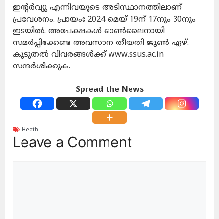
ഇന്റർവ്യൂ എന്നിവയുടെ അടിസ്ഥാനത്തിലാണ്
പ്രവേശനം. പ്രായംഃ 2024 മെയ് 19ന് 17നും 30നും
ഇടയിൽ. അപേക്ഷകൾ ഓൺലൈനായി
സമർപ്പിക്കേണ്ട അവസാന തീയതി ജൂൺ ഏഴ്.
കൂടുതൽ വിവരങ്ങൾക്ക് www.ssus.ac.in
സന്ദർശിക്കുക.
Spread the News
Heath
Leave a Comment