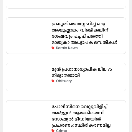
പ്രകൃതിയെ സ്നേഹിച്ച് ഒരു
ആയുഷ്കാലം: വിരമിക്കലിന്
ശേഷവും പച്ചപ്പ് പരത്തി
മാതൃകാ അധ്യാപക ദമ്പതികൾ
Kerala News
മുൻ പ്രധാനാധ്യാപിക ലീല 75
നിര്യാതയായി
Obituary
പോലീസിനെ വെല്ലുവിളിച്ച്
അർജുൻ ആയങ്കിയെന്ന്
സോഷ്യൽ മീഡിയയിൽ
പ്രചരണം; സ്ഥിരീകരണമില്ല
Crime