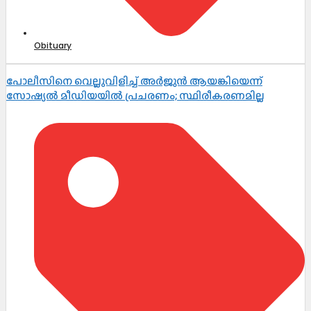
Obituary
പോലീസിനെ വെല്ലുവിളിച്ച് അർജുൻ ആയങ്കിയെന്ന്
സോഷ്യൽ മീഡിയയിൽ പ്രചരണം; സ്ഥിരീകരണമില്ല