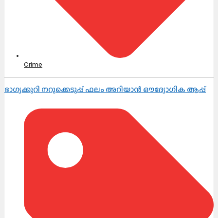
Crime
ഭാഗ്യക്കുറി നറുക്കെടുപ്പ് ഫലം അറിയാൻ ഔദ്യോഗിക ആപ്പ്