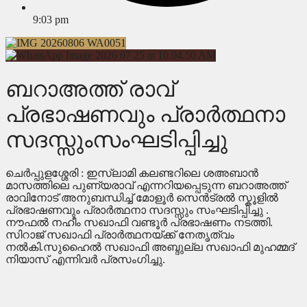
9:03 pm
ബറാഅത്ത് രാവ്
പ്രഭാഷണവും പ്രാർത്ഥനാ
സദസ്സുംസംഘടിപ്പിച്ചു
ചെർപ്പുളശ്ശേരി : ഇസ്ലാമി കലണ്ടറിലെ ശഅബാൻ
മാസത്തിലെ പുണ്യരാവ് എന്നറിയപ്പെടുന്ന ബറാഅത്ത്
രാവിനോട് അനുബന്ധിച്ച് മോളൂർ സെൻട്രൽ സ്കൂളിൽ
പ്രഭാഷണവും പ്രാർത്ഥനാ സദസ്സും സംഘടിപ്പിച്ചു .
നൗഫൽ നഹീം സഖാഫി വണ്ടൂർ പ്രഭാഷണം നടത്തി.
സിറാജ് സഖാഫി പ്രാർത്ഥനയ്ക്ക് നേതൃത്വം
നൽകി.സുഹൈൽ സഖാഫി അബ്ദുല്ല സഖാഫി മുഹമ്മദ്
നിയാസ് എന്നിവർ പ്രസംഗിച്ചു.