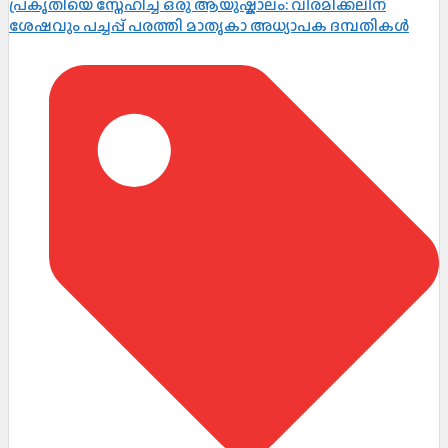
പ്രകൃതിയെ സ്നേഹിച്ച് ഒരു ആയുഷ്കാലം: വിരമിക്കലിന്
ശേഷവും പച്ചപ്പ് പരത്തി മാതൃകാ അധ്യാപക ദമ്പതികൾ