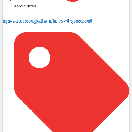
Kerala News
മുൻ പ്രധാനാധ്യാപിക ലീല 75 നിര്യാതയായി