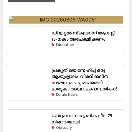
ഡിജിറ്റൽ സ്‌ക്വയറിന് ആഗസ്റ്റ്
13-നകം അപേക്ഷിക്കണം
Education
പ്രകൃതിയെ സ്നേഹിച്ച് ഒരു
ആയുഷ്കാലം: വിരമിക്കലിന്
ശേഷവും പച്ചപ്പ് പരത്തി
മാതൃകാ അധ്യാപക ദമ്പതികൾ
Kerala News
മുൻ പ്രധാനാധ്യാപിക ലീല 75
നിര്യാതയായി
Obituary