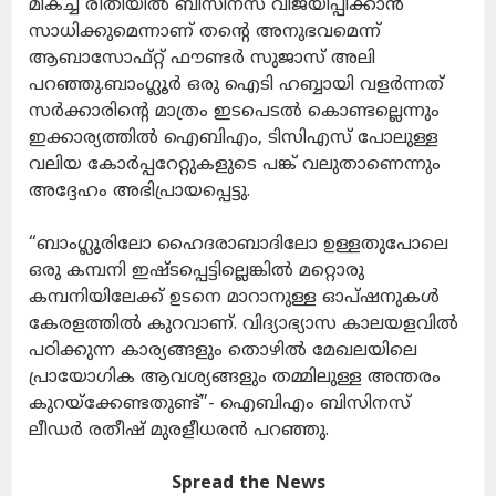
മികച്ച രീതിയിൽ ബിസിനസ് വിജയിപ്പിക്കാൻ
സാധിക്കുമെന്നാണ് തന്റെ അനുഭവമെന്ന്
ആബാസോഫ്റ്റ് ഫൗണ്ടർ സുജാസ് അലി
പറഞ്ഞു.ബാംഗ്ലൂർ ഒരു ഐടി ഹബ്ബായി വളർന്നത്
സർക്കാരിന്റെ മാത്രം ഇടപെടൽ കൊണ്ടല്ലെന്നും
ഇക്കാര്യത്തിൽ ഐബിഎം, ടിസിഎസ് പോലുള്ള
വലിയ കോർപ്പറേറ്റുകളുടെ പങ്ക് വലുതാണെന്നും
അദ്ദേഹം അഭിപ്രായപ്പെട്ടു.
“ബാംഗ്ലൂരിലോ ഹൈദരാബാദിലോ ഉള്ളതുപോലെ
ഒരു കമ്പനി ഇഷ്ടപ്പെട്ടില്ലെങ്കിൽ മറ്റൊരു
കമ്പനിയിലേക്ക് ഉടനെ മാറാനുള്ള ഓപ്ഷനുകൾ
കേരളത്തിൽ കുറവാണ്. വിദ്യാഭ്യാസ കാലയളവിൽ
പഠിക്കുന്ന കാര്യങ്ങളും തൊഴിൽ മേഖലയിലെ
പ്രായോഗിക ആവശ്യങ്ങളും തമ്മിലുള്ള അന്തരം
കുറയ്ക്കേണ്ടതുണ്ട്”- ഐബിഎം ബിസിനസ്
ലീഡർ രതീഷ് മുരളീധരൻ പറഞ്ഞു.
Spread the News