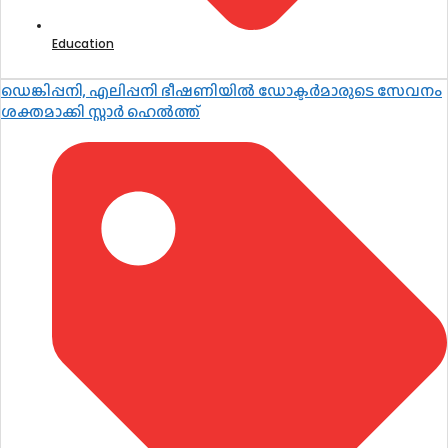
Education
ഡെങ്കിപ്പനി, എലിപ്പനി ഭീഷണിയിൽ ഡോക്ടർമാരുടെ സേവനം
ശക്തമാക്കി സ്റ്റാർ ഹെൽത്ത്