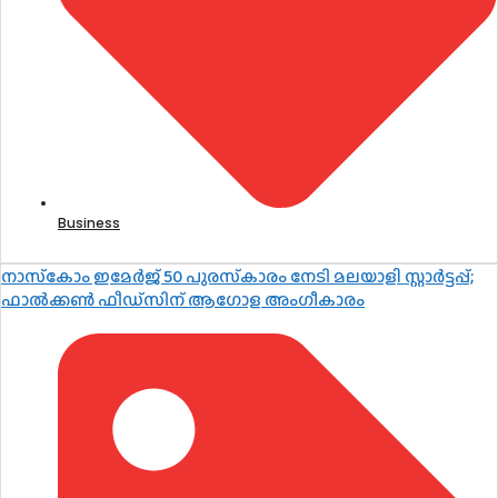
Business
നാസ്‌കോം ഇമേർജ് 50 പുരസ്‌കാരം നേടി മലയാളി സ്റ്റാർട്ടപ്പ്;
ഫാൽക്കൺ ഫീഡ്‌സിന് ആഗോള അംഗീകാരം