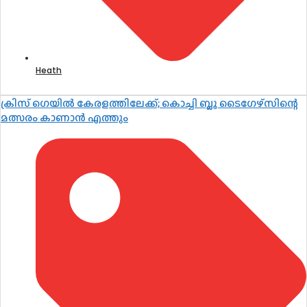
Heath
ക്രിസ് ഗെയിൽ കേരളത്തിലേക്ക്; കൊച്ചി ബ്ലൂ ടൈഗേഴ്സിന്റെ
മത്സരം കാണാൻ എത്തും