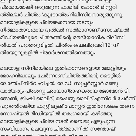
പ്രമേയമാക്കി ഒരുങ്ങുന്ന ഫാമിലി ഹോറർ മിസ്റ്ററി
ത്രില്ലർ ചിത്രം ‘കൂടോത്രം’റിലീസിനൊരുങ്ങുന്നു.
മലയാളികളുടെ പ്രിയങ്കരനായ നടനും
നിർമ്മാതാവുമായ ദുൽഖർ സൽമാനാണ് സോഷ്യൽ
മീഡിയയിലൂടെ ചിത്രത്തിന്റെ ഔദ്യോഗിക റിലീസ്
തീയതി പുറത്തുവിട്ടത്. ചിത്രം ഫെബ്രുവരി 12-ന്
തിയേറ്ററുകളിൽ പ്രദർശനത്തിനെത്തും.
​മലയാള സിനിമയിലെ ഇതിഹാസങ്ങളായ മമ്മൂട്ടിയും
മോഹൻലാലും ചേർന്നാണ് ചിത്രത്തിന്റെ ടൈറ്റിൽ
ലോഞ്ച് നിർവഹിച്ചത്. ലേഡി സൂപ്പർസ്റ്റാർ മഞ്ജു
വാര്യരും പ്രശസ്ത ഛായാഗ്രാഹകരായ ജോമോൻ ടി.
ജോൺ, ജിംഷി ഖാലിദ്, ഷൈജു ഖാലിദ് എന്നിവർ ചേർന്ന്
പുറത്തിറക്കിയ ഫസ്റ്റ് ലുക്ക് പോസ്റ്റർ ഇതിനോടകം തന്നെ
സോഷ്യൽ മീഡിയയിൽ തരംഗമായി കഴിഞ്ഞു.
​മലയാളികളുടെ പ്രിയ നടൻ ബൈജു എഴുപുന്ന
സംവിധാനം ചെയുന്ന ചിത്രമാണിത്. സന്തോഷ്