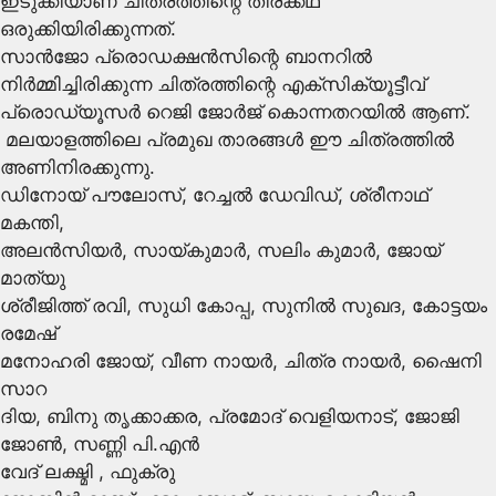
ഇടുക്കിയാണ് ചിത്രത്തിന്റെ തിരക്കഥ
ഒരുക്കിയിരിക്കുന്നത്.
​സാൻജോ പ്രൊഡക്ഷൻസിന്റെ ബാനറിൽ
നിർമ്മിച്ചിരിക്കുന്ന ചിത്രത്തിന്റെ എക്സിക്യൂട്ടീവ്
പ്രൊഡ്യൂസർ റെജി ജോർജ് കൊന്നതറയിൽ ആണ്.
​ മലയാളത്തിലെ പ്രമുഖ താരങ്ങൾ ഈ ചിത്രത്തിൽ
അണിനിരക്കുന്നു.
​ഡിനോയ് പൗലോസ്, റേച്ചൽ ഡേവിഡ്, ശ്രീനാഥ്
മകന്തി,
​അലൻസിയർ, സായ്കുമാർ, സലിം കുമാർ, ജോയ്
മാത്യു
​ശ്രീജിത്ത് രവി, സുധി കോപ്പ, സുനിൽ സുഖദ, കോട്ടയം
രമേഷ്
​മനോഹരി ജോയ്, വീണ നായർ, ചിത്ര നായർ, ഷൈനി
സാറ
​ദിയ, ബിനു തൃക്കാക്കര, പ്രമോദ് വെളിയനാട്, ജോജി
ജോൺ, സണ്ണി പി.എൻ
​വേദ് ലക്ഷ്മി , ഫുക്രു