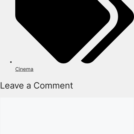
Cinema
Leave a Comment
Comment