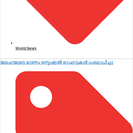
World News
യമഹയുടെ ഓണം സ്പെഷ്യൽ ഓഫറുകൾ പ്രഖ്യാപിച്ചു