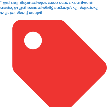
” ഇനി ഒരു വിദ്യാർത്ഥിയുടെ നേരെ കൈ പൊങ്ങിയാൽ
ചെർപ്പുളശ്ശേരി അങ്ങാടിയിലിട്ട് അടിക്കും”: എസ്എഫ്ഐ
ജില്ലാ പ്രസിഡന്റ് ശാദുലി