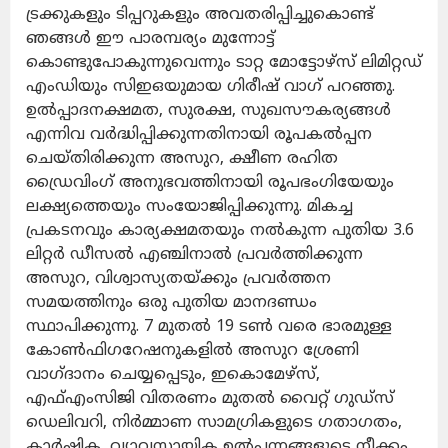
ട്രക്കുകളും ടിപ്പറുകളും അവതരിപ്പിച്ചുകൊണ്ട്
ഞങ്ങള്‍ ഈ പാരമ്പര്യം മുന്നോട്ട്
കൊണ്ടുപോകുന്നുവെന്നും ടാറ്റ മോട്ടോഴ്‌സ് ലിമിറ്റഡ്
എംഡിയും സിഇഒയുമായ ഗിരീഷ് വാഗ് പറഞ്ഞു.
ഉല്‍പ്പാദനക്ഷമത, സുരക്ഷ, സുഖസൗകര്യങ്ങള്‍
എന്നിവ വര്‍ദ്ധിപ്പിക്കുന്നതിനായി രൂപകല്‍പ്പന
ചെയ്തിരിക്കുന്ന അസുറ, ക്ഷീണ രഹിത
ഡ്രൈവിംഗ് അനുഭവത്തിനായി രൂപഭംഗിയേയും
ലക്ഷ്യത്തെയും സംയോജിപ്പിക്കുന്നു. മികച്ച
പ്രകടനവും കാര്യക്ഷമതയും നല്‍കുന്ന പുതിയ 3.6
ലിറ്റര്‍ ഡീസല്‍ എഞ്ചിനാല്‍ പ്രവര്‍ത്തിക്കുന്ന
അസുറ, വിശ്വാസ്യതയ്ക്കും പ്രവര്‍ത്തന
സമയത്തിനും ഒരു പുതിയ മാനദണ്ഡം
സ്ഥാപിക്കുന്നു. 7 മുതല്‍ 19 ടണ്‍ വരെ ഭാരമുള്ള
കോണ്‍ഫിഗറേഷനുകളില്‍ അസുറ ശ്രേണി
വാഗ്ദാനം ചെയ്യപ്പെടും, ഇകൊമേഴ്‌സ്,
എഫ്എംസിജി വിതരണം മുതല്‍ വൈറ്റ് ഗുഡ്‌സ്
ഡെലിവറി, നിര്‍മ്മാണ സാമഗ്രികളുടെ ഗതാഗതം,
കാര്‍ഷിക, വ്യാവസായിക ഉല്‍പ്പന്നങ്ങളുടെ നീക്കം,