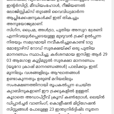
ഇന്റര്‍സിറ്റി, മീഡിയംഹോള്‍, റീജിയണല്‍
ലോജിസ്റ്റിക്‌സ് തുടങ്ങി വൈവിധ്യമാര്‍ന്ന
ആപ്ലിക്കേഷനുകള്‍ക്ക് ഇത് തികച്ചും
അനുയോജ്യമാണ്.
സിഗ്‌ന, പ്രൈമ, അള്‍ട്രാ, പുതിയ അസുറ ശ്രേണി
എന്നിവയുള്‍പ്പെടെയുള്ള മുഴുവന്‍ ട്രക്ക് ഉല്‍പ്പന്ന
നിരയും സമഗ്രമായി നവീകരിച്ചുകൊണ്ട് ടാറ്റ
മോട്ടോഴ്‌സ് റോഡ് സുരക്ഷയ്ക്ക് ഒരു പുതിയ
മാനദണ്ഡം സ്ഥാപിച്ചു. കര്‍ശനമായ ഇസിഇ ആര്‍ 29
03 ആഗോള കൂട്ടിമുട്ടല്‍ സുരക്ഷാ മാനദണ്ഡം
(യൂറോ ക്രാഷ് മാനദണ്ഡങ്ങള്‍) പാലിക്കും ഇത്.
മുന്നിലും വശങ്ങളിലും ആഘാതങ്ങള്‍
ഉണ്ടാകുന്നതും ഉരുണ്ട് മറിയലിലും
സംരക്ഷണത്തിനായി രൂപകല്‍പ്പന ചെയ്ത
ക്യാബിനുകളാണ് ഈ ട്രക്കുകളില്‍ ഉള്ളത്.
കൂടാതെ അഡാപ്റ്റീവ് ക്രൂസ് കണ്‍ട്രോള്‍, ലെയ്ന്‍
ഡിപ്പാര്‍ച്ചര്‍ വാണിംഗ്, കൊളീഷന്‍ മിറ്റിഗേഷന്‍
സിസ്റ്റങ്ങള്‍ പോലുള്ള 23 ഇന്ത്യനിര്‍ദ്ദിഷ്ട നൂതന