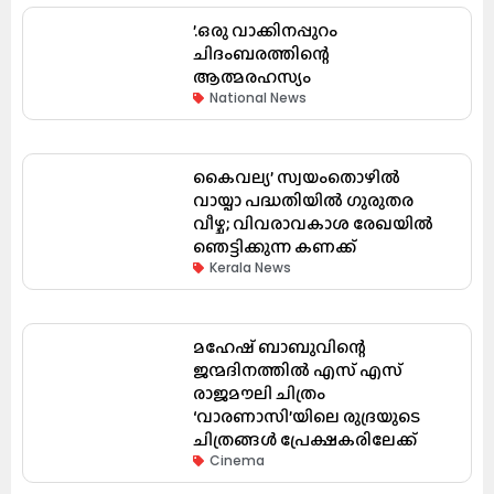
’.ഒരു വാക്കിനപ്പുറം
ചിദംബരത്തിന്റെ
ആത്മരഹസ്യം
National News
കൈവല്യ’ സ്വയംതൊഴിൽ
വായ്പാ പദ്ധതിയിൽ ഗുരുതര
വീഴ്ച; വിവരാവകാശ രേഖയിൽ
ഞെട്ടിക്കുന്ന കണക്ക്
Kerala News
മഹേഷ് ബാബുവിന്റെ
ജന്മദിനത്തിൽ എസ് എസ്
രാജമൗലി ചിത്രം
‘വാരണാസി’യിലെ രുദ്രയുടെ
ചിത്രങ്ങൾ പ്രേക്ഷകരിലേക്ക്
Cinema