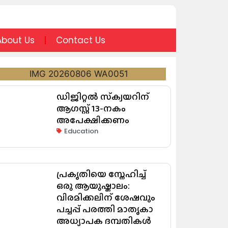
About Us
Contact Us
ഡിജിറ്റൽ സ്‌ക്വയറിന്
ആഗസ്റ്റ് 13-നകം
അപേക്ഷിക്കണം
Education
പ്രകൃതിയെ സ്നേഹിച്ച്
ഒരു ആയുഷ്കാലം:
വിരമിക്കലിന് ശേഷവും
പച്ചപ്പ് പരത്തി മാതൃകാ
അധ്യാപക ദമ്പതികൾ