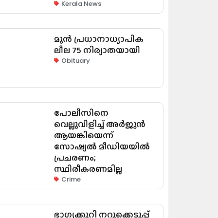
Kerala News
മുൻ പ്രധാനാധ്യാപിക
ലീല 75 നിര്യാതയായി
Obituary
പോലീസിനെ
വെല്ലുവിളിച്ച് അർജുൻ
ആയങ്കിയെന്ന്
സോഷ്യൽ മീഡിയയിൽ
പ്രചരണം;
സ്ഥിരീകരണമില്ല
Crime
ഭാഗ്യക്കുറി നറുക്കെടുപ്പ്