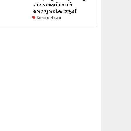
ഫലം അറിയാൻ
ഔദ്യോഗിക ആപ്പ്
Kerala News