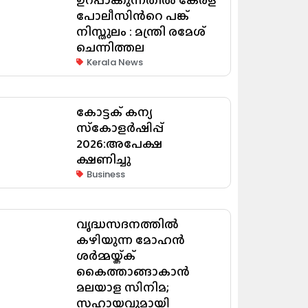
പോലീസിന്‍റെ പങ്ക്
നിസ്തുലം : മന്ത്രി രമേശ്
ചെന്നിത്തല
Kerala News
കോട്ടക് കന്യ
സ്‌കോളർഷിപ്പ്
2026:അപേക്ഷ
ക്ഷണിച്ചു
Business
വൃദ്ധസദനത്തിൽ
കഴിയുന്ന മോഹൻ
ശർമ്മയ്ക്ക്
കൈത്താങ്ങാകാൻ
മലയാള സിനിമ;
സഹായവുമായി