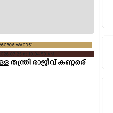
 തന്ത്രി രാജീവ് കണ്ഠരര്