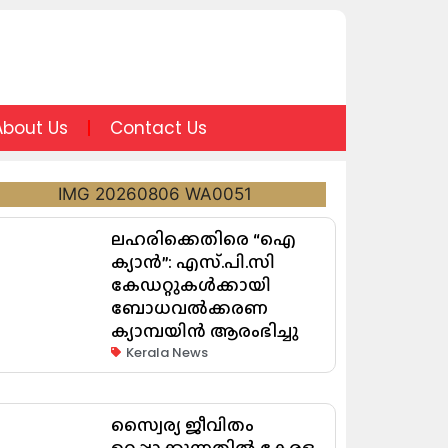
About Us
Contact Us
ലഹരിക്കെതിരെ “ഐ
ക്യാൻ”: എസ്.പി.സി
കേഡറ്റുകൾക്കായി
ബോധവൽക്കരണ
ക്യാമ്പയിൻ ആരംഭിച്ചു
Kerala News
സ്വൈര്യ ജീവിതം
ഉറപ്പാക്കുന്നതില്‍ കേരള