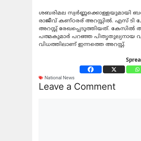
ശബരിമല സ്വർണ്ണക്കൊള്ളയുമായി ബന്ധ
രാജീവ് കണ്ഠരര് അറസ്റ്റിൽ. എസ് ടി 
അറസ്റ്റ് രേഖപ്പെടുത്തിയത്. കേസിൽ 
പത്മകുമാർ പറഞ്ഞ പിതൃതുല്യനായ വ്യക
വിധത്തിലാണ് ഇന്നത്തെ അറസ്റ്റ്.
Spre
National News
Leave a Comment