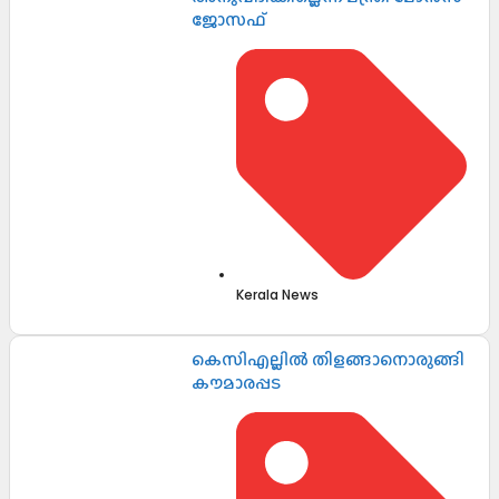
ജോസഫ്
Kerala News
കെസിഎല്ലിൽ തിളങ്ങാനൊരുങ്ങി
കൗമാരപ്പട