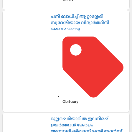
പനി ബാധിച്ച് ആറ്റാശ്ശേരി
സ്വദേശിയായ വിദ്യാർത്ഥിനി
മരണമടഞ്ഞു
Obituary
മുല്ലപ്പെരിയാറിൽ ജലനിരപ്പ്
ഉയർത്താൻ കേരളം
അനുവദിക്കില്ലെന്ന് മന്ത്രി മോൻസ്