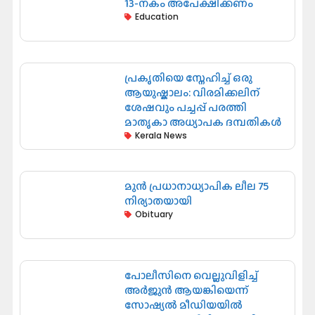
13-നകം അപേക്ഷിക്കണം
Education
പ്രകൃതിയെ സ്നേഹിച്ച് ഒരു
ആയുഷ്കാലം: വിരമിക്കലിന്
ശേഷവും പച്ചപ്പ് പരത്തി
മാതൃകാ അധ്യാപക ദമ്പതികൾ
Kerala News
മുൻ പ്രധാനാധ്യാപിക ലീല 75
നിര്യാതയായി
Obituary
പോലീസിനെ വെല്ലുവിളിച്ച്
അർജുൻ ആയങ്കിയെന്ന്
സോഷ്യൽ മീഡിയയിൽ