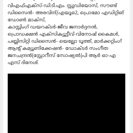
വിഎഫ്എക്സ്-ഡി.ടി.എം. സ്റ്റുഡിയോസ്, സൗണ്ട്
ഡിസൈൻ- അരവിന്ദ്/എയൂഒ2, പ്രൊമോ എഡിറ്റിങ്
ഡോൺ മാക്സ്,
കാസ്റ്റിംഗ് ഡയറക്ടർ-ജീവ ജനാർദ്ദനൻ,
പ്രൊഡക്ഷൻ എക്സിക്യൂട്ടീവ്-വിനോഷ് കൈമൾ,
പബ്ലിസിറ്റി ഡിസൈൻ- യെല്ലോ ടൂത്ത്, മാർക്കറ്റിംഗ്
ആന്റ് കമ്യൂണിക്കേഷൻ- ഡോക്ടർ സംഗീത
ജനചന്ദ്രൻ(സ്റ്റോറീസ് സോഷ്യൽ)പി ആർ ഓ-എ
എസ് ദിനേശ്.