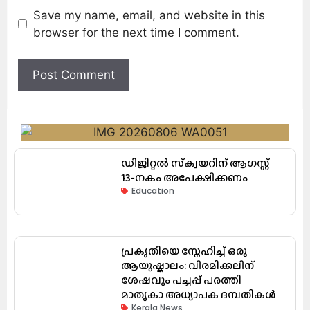
Save my name, email, and website in this
browser for the next time I comment.
ഡിജിറ്റൽ സ്‌ക്വയറിന് ആഗസ്റ്റ്
13-നകം അപേക്ഷിക്കണം
Education
പ്രകൃതിയെ സ്നേഹിച്ച് ഒരു
ആയുഷ്കാലം: വിരമിക്കലിന്
ശേഷവും പച്ചപ്പ് പരത്തി
മാതൃകാ അധ്യാപക ദമ്പതികൾ
Kerala News