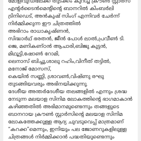
മോളിവുഡിലേക്ക് തുടക്കം കുറിച്ച് ക്രൗൺ സ്റ്റാർസ്
എന്റർടൈൻമെന്റിന്റെ ബാനറിൽ കിംബർലി
ട്രിനിഡെട്, അൻകുഷ് സിംഗ് എന്നിവർ ചേർന്ന്
നിർമ്മിക്കുന്ന ഈ ചിത്രത്തിൽ
അഭിറാം രാധാകൃഷ്ണൻ,
സിദ്ധാർഥ് ഭരതൻ, ജീൻ പോൾ ലാൽ,പ്രവീൺ ടി.
ജെ, മണികണ്ഠൻ ആചാരി,ബിജു കുട്ടൻ,
മിഥൂട്ടി,ഷോൺ റോമി,
ലെനാസ് ബിച്ചു,ശാലു റഹിം,വിനീത് തട്ടിൽ,
മനോജ് മോസസ്,
കെയിൻ സണ്ണി, ശ്രാവൺ,വിഷ്ണു രഘു
തുടങ്ങിയവരും അഭിനയിക്കുന്നു.
ദേശീയ അന്തർദേശീയ തലങ്ങളിൽ എന്നും ശ്രദ്ധ
നേടുന്ന മലയാള സിനിമ ലോകത്തിന്റെ ഭാഗമാകാൻ
കഴിഞ്ഞതിൽ അഭിമാനമുണ്ടെന്നും തങ്ങളുടെ
ബാനറായ ക്രൗൺ സ്റ്റാർസിന്റെ മലയാള സിനിമ
ലോകത്തേക്കുള്ള ആദ്യ ചുവടുവെപ്പ് മാത്രമാണ്
“കറക്ക”മെന്നും, ഇനിയും പല ജോണറുകളിലുള്ള
ചിത്രങ്ങൾ നിർമ്മിക്കാൻ പദ്ധതിയുണ്ടെന്നും