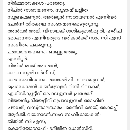
നിർമ്മാതാക്കൾ പറഞ്ഞു.
നിപിൻ നാരായണൻ, സുഭാഷ് ലളിത
സുബ്രഹ്മണ്യൻ, അർജുൻ നാരായണൻ എന്നിവർ
ചേർന്ന് തിരക്കഥ സംഭാഷണമെഴുതുന്നു.
അൻവർ അലി, വിനായക് ശശികുമാർ,മു രി, ഹരീഷ്
മോഹനൻ എന്നിവരുടെ വരികൾക്ക് സാം സി എസ്
സംഗീതം പകരുന്നു.
ഛായാഗ്രാഹണം- ബബ്ലു അജു,
എഡിറ്റർ-
നിതിൻ രാജ് അരോൾ,
കഥ-ധനുഷ് വർഗീസ്,
കലാസംവിധാനം- രാജേഷ് പി. വേലായുധൻ,
പ്രൊഡക്ഷൻ കൺട്രോളർ-റിന്നി ദിവാകർ,
എക്‌സിക്യൂട്ടീവ് പ്രൊഡ്യൂസർ-പ്രശോഭ്
വിജയൻ,ക്രിയേറ്റീവ് പ്രൊഡ്യൂസർ-മോഹിത്
ചൗധരി, വസ്ത്രാലങ്കാരം- മെൽവി ജെയ്, മേക്കപ്പ്-
ആർ.ജി. വയനാടൻ,സഹ സംവിധായകൻ-
ജിതിൻ സി എസ്,
കൊറിയോഗ്രാഫി- ശ്രീജിത് ഡാൻസിറ്റി,