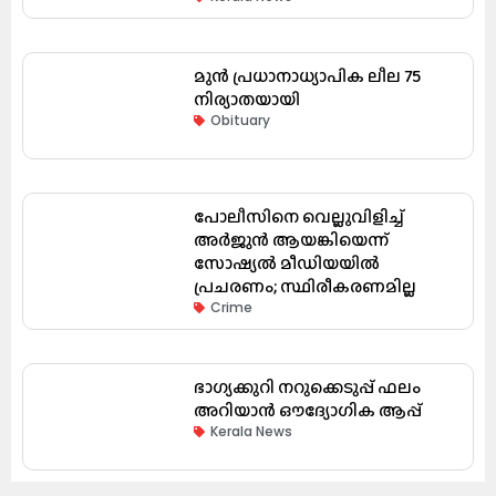
മുൻ പ്രധാനാധ്യാപിക ലീല 75
നിര്യാതയായി
Obituary
പോലീസിനെ വെല്ലുവിളിച്ച്
അർജുൻ ആയങ്കിയെന്ന്
സോഷ്യൽ മീഡിയയിൽ
പ്രചരണം; സ്ഥിരീകരണമില്ല
Crime
ഭാഗ്യക്കുറി നറുക്കെടുപ്പ് ഫലം
അറിയാൻ ഔദ്യോഗിക ആപ്പ്
Kerala News