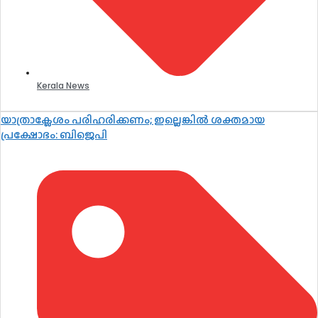
Kerala News
യാത്രാക്ലേശം പരിഹരിക്കണം; ഇല്ലെങ്കിൽ ശക്തമായ
പ്രക്ഷോഭം: ബിജെപി