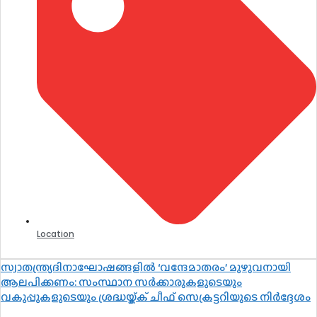
Location
സ്വാതന്ത്ര്യദിനാഘോഷങ്ങളിൽ ‘വന്ദേമാതരം’ മുഴുവനായി
ആലപിക്കണം: സംസ്ഥാന സർക്കാരുകളുടെയും
വകുപ്പുകളുടെയും ശ്രദ്ധയ്ക്ക് ചീഫ് സെക്രട്ടറിയുടെ നിർദ്ദേശം