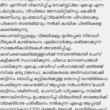
മീന എന്നിവര്‍ വികസിപ്പിച്ച നെക്സ്റ്റ്‌പ്ലേ എഐ എന്ന
പ്ലാറ്റ്‌ഫോം, വീഡിയോ അനാലിറ്റിക്‌സും മെഷീന്‍
ലേണിംഗും ഉപയോഗിച്ച് വ്യക്തിഗത ഫീഡ്ബാക്കും
പ്രകടന താരതമ്യവും നല്‍കി കായിക പ്രതിഭകളെ
കണ്ടെത്തുന്നു.
ഫൈനലിസ്റ്റുകളും വിജയികളും ഉള്‍പ്പെടെ നിരവധി
ടീമുകള്‍ കായികരംഗം എല്ലാവര്‍ക്കും ലഭ്യമാക്കുന്ന
സാങ്കേതികവിദ്യകള്‍ അവതരിപ്പിച്ചു.
കാഴ്ചവൈകല്യമുള്ളവര്‍ക്ക് സ്വതന്ത്രമായി ചെസ്
കളിക്കാന്‍ സഹായിക്കുന്ന, ഫിഡെ മാനദണ്ഡങ്ങള്‍
പാലിക്കുന്ന എഐ പവേര്‍ഡ് പരിഹാരമായി ശത്രഞ്ജ്
സ്വയ ക്രൂ (അസം), കായികതയെ അടിസ്ഥാനമാക്കി
ഓട്ടിസം ബാധിച്ച കുട്ടികള്‍ക്കുള്ള തെറാപ്പി ഗെയിമിഫൈ
ചെയ്യുന്ന ഹൈബ്രിഡ് ആപ്പായ സ്‌പോര്‍ട്‌സ് ഫോര്‍
ഓട്ടിസം (തമിഴ്‌നാട്), പോസ്ചര്‍ ഡിറ്റക്ഷനും സ്‌കില്‍
അനാലിസിസും ഉപയോഗിച്ച് വിദ്യാര്‍ത്ഥി താരങ്ങള്‍ക്ക്
വ്യക്തിഗത പരിശീലനം നല്‍കുന്ന എഐ ആപ്പായി
സ്റ്റാറ്റസ് കോഡ് 200 (ഉത്തര്‍പ്രദേശ്), ഗെയിമിഫൈഡ്