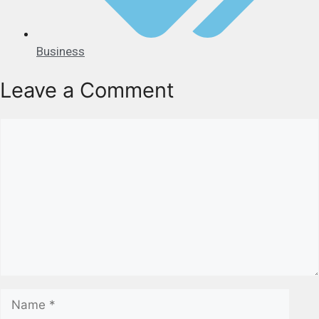
Business
Leave a Comment
Comment
Name