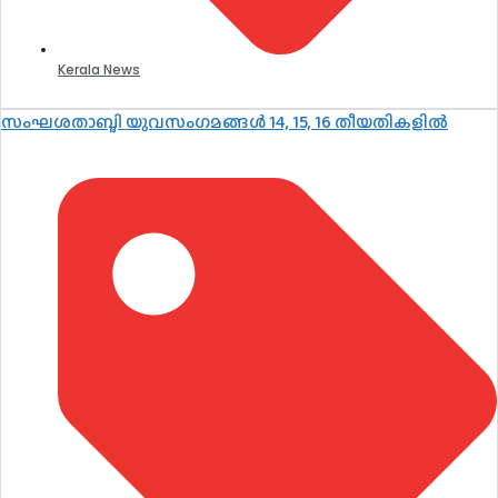
Kerala News
സംഘശതാബ്ദി യുവസംഗമങ്ങള്‍ 14, 15, 16 തീയതികളില്‍