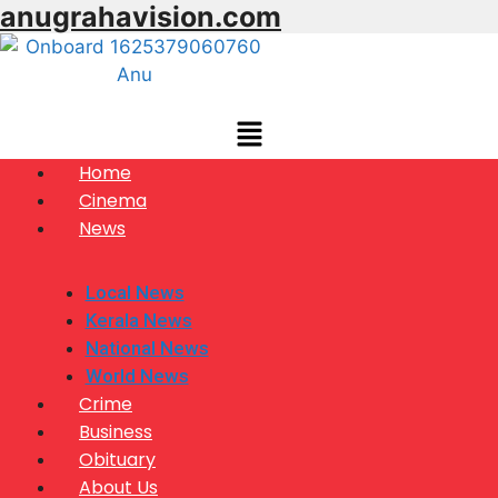
anugrahavision.com
Skip
to
content
Home
Cinema
News
Local News
Kerala News
National News
World News
Crime
Business
Obituary
About Us