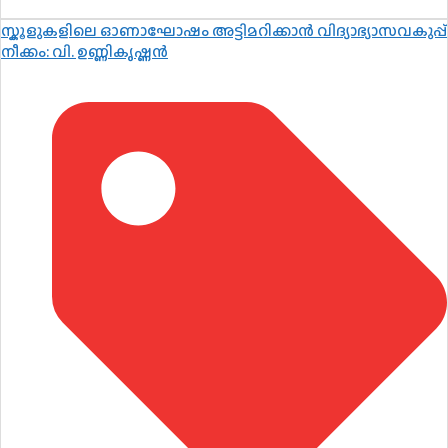
സ്കൂളുകളിലെ ഓണാഘോഷം അട്ടിമറിക്കാൻ വിദ്യാഭ്യാസവകുപ്പ്
നീക്കം: വി. ഉണ്ണികൃഷ്ണൻ