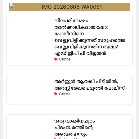
വീരപരിവേഷം
താൽക്കാലികമായ ഷോ;
പോലീസിനെ
വെല്ലുവിളിക്കുന്നത് സമൂഹത്തെ
വെല്ലുവിളിക്കുന്നതിന് തുല്യം’
എഡിജിപി പി വിജയൻ
Crime
അർജുൻ ആയങ്കി പിടിയിൽ;
അറസ്റ്റ് രേഖപ്പെടുത്തി പോലീസ്
Crime
’.ഒരു വാക്കിനപ്പുറം
ചിദംബരത്തിന്റെ
ആത്മരഹസ്യം