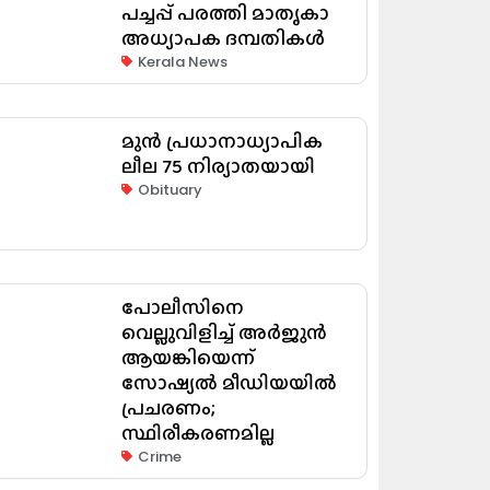
പച്ചപ്പ് പരത്തി മാതൃകാ
അധ്യാപക ദമ്പതികൾ
Kerala News
മുൻ പ്രധാനാധ്യാപിക
ലീല 75 നിര്യാതയായി
Obituary
പോലീസിനെ
വെല്ലുവിളിച്ച് അർജുൻ
ആയങ്കിയെന്ന്
സോഷ്യൽ മീഡിയയിൽ
പ്രചരണം;
സ്ഥിരീകരണമില്ല
Crime