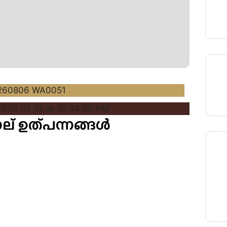
നാല് ഉത്പന്നങ്ങൾ