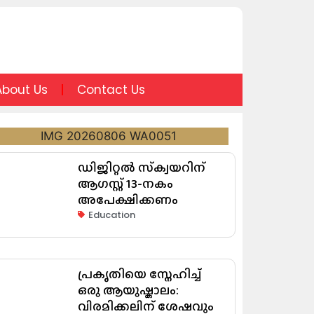
About Us
Contact Us
ഡിജിറ്റൽ സ്‌ക്വയറിന്
ആഗസ്റ്റ് 13-നകം
അപേക്ഷിക്കണം
Education
പ്രകൃതിയെ സ്നേഹിച്ച്
ഒരു ആയുഷ്കാലം:
വിരമിക്കലിന് ശേഷവും