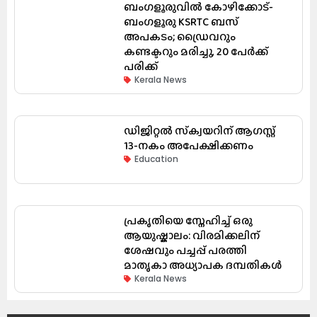
ബംഗളൂരുവിൽ കോഴിക്കോട്-
ബംഗളൂരു KSRTC ബസ്
അപകടം; ഡ്രൈവറും
കണ്ടക്ടറും മരിച്ചു, 20 പേർക്ക്
പരിക്ക്
Kerala News
ഡിജിറ്റൽ സ്‌ക്വയറിന് ആഗസ്റ്റ്
13-നകം അപേക്ഷിക്കണം
Education
പ്രകൃതിയെ സ്നേഹിച്ച് ഒരു
ആയുഷ്കാലം: വിരമിക്കലിന്
ശേഷവും പച്ചപ്പ് പരത്തി
മാതൃകാ അധ്യാപക ദമ്പതികൾ
Kerala News