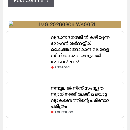
വൃദ്ധസദനത്തിൽ കഴിയുന്ന
മോഹൻ ശർമ്മയ്ക്ക്
കൈത്താങ്ങാകാൻ മലയാള
സിനിമ; സഹായവുമായി
മോഹൻലാൽ
Cinema
നന്നൂലിൽ നിന്ന് സംസ്കൃത
സ്വാധീനത്തിലേക്ക്; മലയാള
വ്യാകരണത്തിന്റെ പരിണാമ
ചരിത്രം
Education