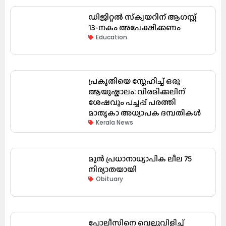
ഡിജിറ്റൽ സ്‌ക്വയറിന് ആഗസ്റ്റ്
13-നകം അപേക്ഷിക്കണം
Education
പ്രകൃതിയെ സ്നേഹിച്ച് ഒരു
ആയുഷ്കാലം: വിരമിക്കലിന്
ശേഷവും പച്ചപ്പ് പരത്തി
മാതൃകാ അധ്യാപക ദമ്പതികൾ
Kerala News
മുൻ പ്രധാനാധ്യാപിക ലീല 75
നിര്യാതയായി
Obituary
പോലീസിനെ വെല്ലുവിളിച്ച്