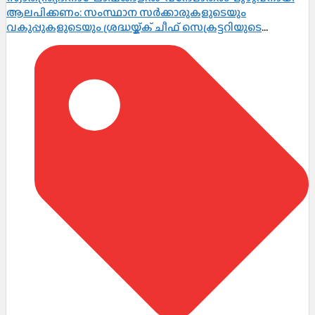
ആലപിക്കണം: സംസ്ഥാന സർക്കാരുകളുടെയും
വകുപ്പുകളുടെയും ശ്രദ്ധയ്ക്ക് ചീഫ് സെക്രട്ടറിയുടെ
നിർദ്ദേശം