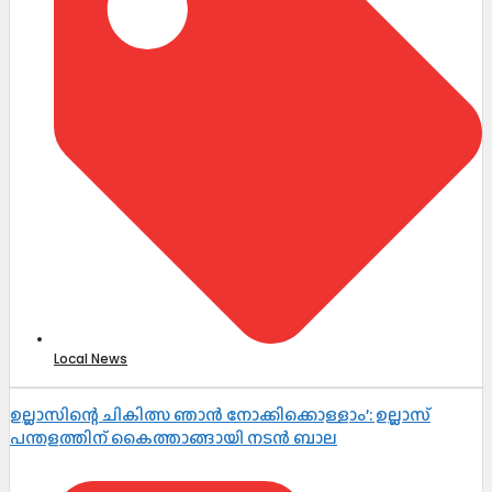
Local News
ഉല്ലാസിന്റെ ചികിത്സ ഞാൻ നോക്കിക്കൊള്ളാം’: ഉല്ലാസ്
പന്തളത്തിന് കൈത്താങ്ങായി നടൻ ബാല