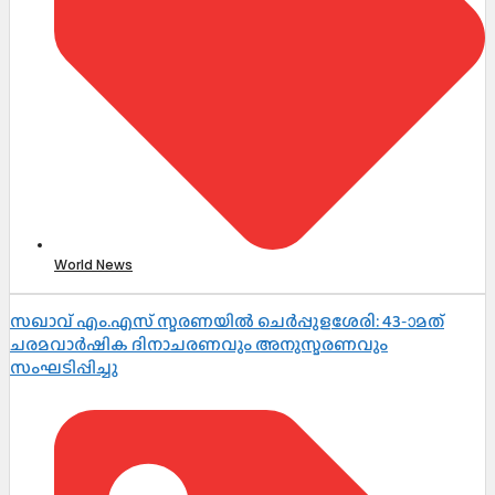
World News
സഖാവ് എം.എസ് സ്മരണയിൽ ചെർപ്പുളശേരി: 43-ാമത്
ചരമവാർഷിക ദിനാചരണവും അനുസ്മരണവും
സംഘടിപ്പിച്ചു