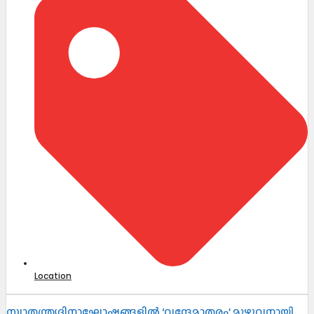
Location
സ്വാതന്ത്ര്യദിനാഘോഷങ്ങളിൽ ‘വന്ദേമാതരം’ മുഴുവനായി